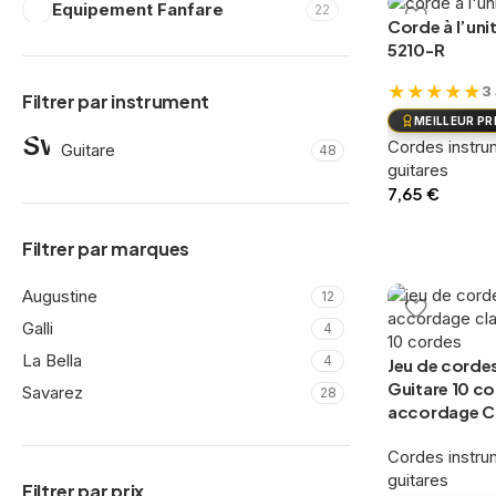
Equipement Fanfare
22
Corde à l’un
Caisse claire
4
5210-R
Glockenspiels
2
Grosse caisse
★
★
★
★
★
4
3
Filtrer par instrument
Sangles et ceintures
10
MEILLEUR PR
Guitares à Resonator
Cordes instru
19
Guitare
48
guitares
Royall Guitars
19
7,65
€
Guitares classiques, Folks,
141
Ajouter au pan
Electriques
Filtrer par marques
Accordeurs guitares et
21
Accessoires guitares, Etuis
Augustine
12
Guitares Classiques Salvador
50
Galli
4
Cortez
Guitares électriques MOOER
La Bella
6
4
Jeu de corde
Guitares Folks Richwood
Guitare 10 c
34
Savarez
28
accordage C
Kit d'assemblage guitare
13
Pièces détachées guitares
12
Cordes instru
Handpans
9
guitares
Filtrer par prix