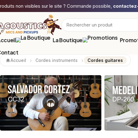
roduits non visibles sur le site ? Commande possible,
contactez
ccueil
La Boutique
Promot
ontact
Accueil
Cordes instruments
Cordes guitares