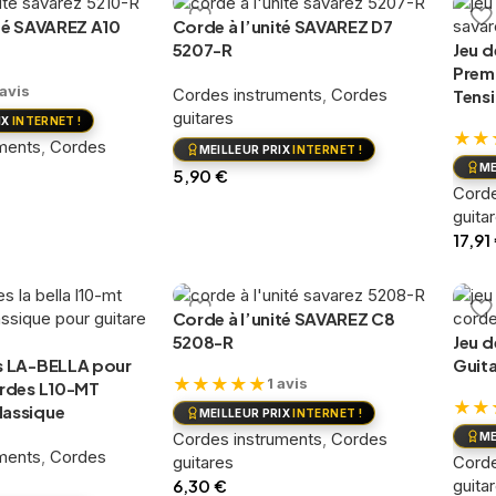
Ajou
ité SAVAREZ A10
Corde à l’unité SAVAREZ D7
5207-R
Jeu 
Prem
 avis
Cordes instruments
,
Cordes
Tensi
guitares
IX
INTERNET !
★
★
ments
,
Cordes
MEILLEUR PRIX
INTERNET !
ME
5,90
€
Corde
Ajouter au panier
guita
ier
17,91
Ajou
Corde à l’unité SAVAREZ C8
5208-R
Jeu 
s LA-BELLA pour
Guit
★
★
★
★
★
1 avis
ordes L10-MT
★
★
lassique
MEILLEUR PRIX
INTERNET !
Cordes instruments
,
Cordes
ME
ments
,
Cordes
guitares
Corde
6,30
€
guita