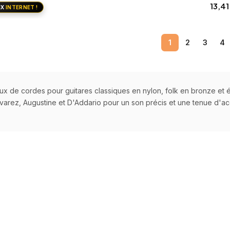
13,4
IX
INTERNET !
Ajouter au panier
Ajou
ier
1
2
3
4
ux de cordes pour guitares classiques en nylon, folk en bronze et
varez, Augustine et D'Addario pour un son précis et une tenue d'acc