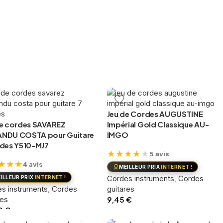
Jeu de Cordes AUGUSTINE
de cordes SAVAREZ
Impérial Gold Classique AU-
NDU COSTA pour Guitare
IMGO
rdes Y510-MJ7
★
★
★
★
★
5 avis
★
★
★
4 avis
MEILLEUR PRIX
INTERNET !
Cordes instruments
,
Cordes
ILLEUR PRIX
INTERNET !
s instruments
,
Cordes
guitares
res
9,45
€
0
€
Ajouter au panier