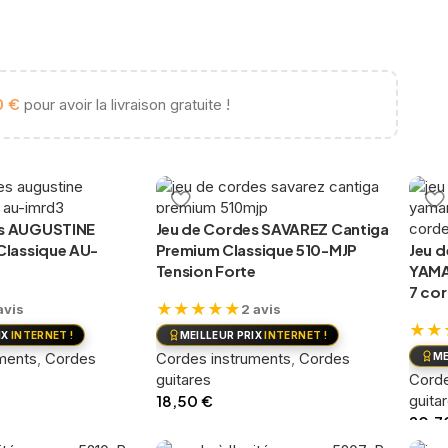
€
0
pour avoir la livraison gratuite !
es AUGUSTINE
Jeu de Cordes SAVAREZ Cantiga
 Classique AU-
Premium Classique 510-MJP
Jeu 
Tension Forte
YAMA
7 co
★
★
★
★
★
avis
2 avis
★
★
IX
INTERNET !
MEILLEUR PRIX
INTERNET !
ments
,
Cordes
Cordes instruments
,
Cordes
ME
guitares
Corde
18,50
€
guita
20,7
ier
Ajouter au panier