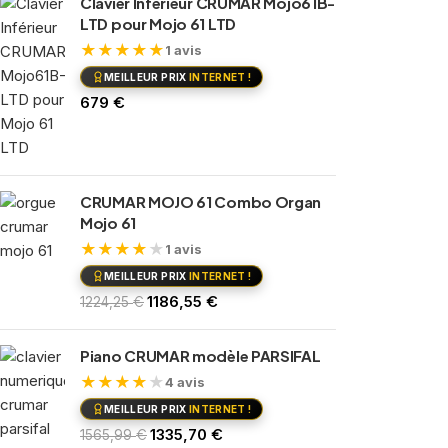
Clavier Inférieur CRUMAR Mojo61B-
Autres marques
LTD pour Mojo 61 LTD
8
Micros SENNHEISER
20
★
★
★
★
★
1 avis
Nouveautés
4
MEILLEUR PRIX
INTERNET !
Pédaliers Guitares et effets
23
€
679
Mooer
4
Valeton
19
Pianos numériques
57
Accessoires claviers
CRUMAR MOJO 61 Combo Organ
9
Mojo 61
Crumar
20
Dexibell
★
★
★
★
★
8
1 avis
Medeli
21
MEILLEUR PRIX
INTERNET !
Pièces détachées micros
€
1186,55
€
1224,25
12
instruments
Sonorisation
24
Piano CRUMAR modèle PARSIFAL
Enceintes Actives
16
★
★
★
★
★
4 avis
Tables de mixage
8
MEILLEUR PRIX
INTERNET !
€
1335,70
€
1565,99