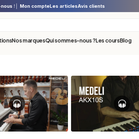
-nous
!
Mon compte
Les articles
Avis clients
ions
Nos marques
Qui sommes-nous ?
Les cours
Blog