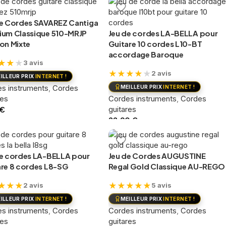
ter au panier
de Cordes SAVAREZ Cantiga
ium Classique 510-MRJP
Jeu de cordes LA-BELLA pour
on Mixte
Guitare 10 cordes L10-BT
accordage Baroque
★
★
★
3 avis
★
★
★
★
★
2 avis
ILLEUR PRIX
INTERNET !
s instruments
,
Cordes
MEILLEUR PRIX
INTERNET !
res
Cordes instruments
,
Cordes
€
guitares
22,90
€
ter au panier
Ajouter au panier
de cordes LA-BELLA pour
Jeu de Cordes AUGUSTINE
are 8 cordes L8-SG
Regal Gold Classique AU-REGO
★
★
★
★
★
★
★
★
2 avis
5 avis
ILLEUR PRIX
INTERNET !
MEILLEUR PRIX
INTERNET !
s instruments
,
Cordes
Cordes instruments
,
Cordes
res
guitares