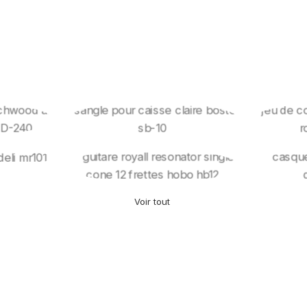
Equipement
Cord
lks,
Fanfare
s
Voir tout
Guitares À
E
es
Resonator