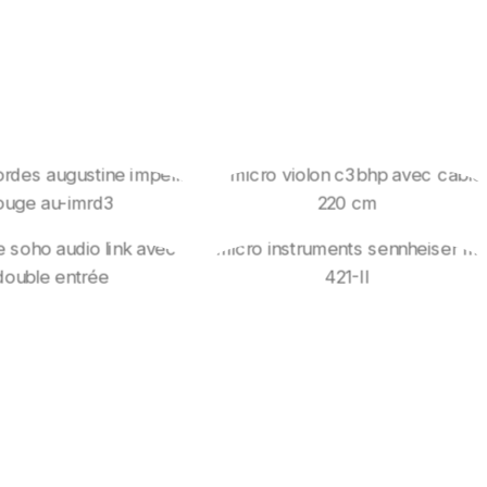
es Instruments
Micros Instruments
Ischell
couteurs Et
Micros SENNHEISER
Casques
Et Accessoires