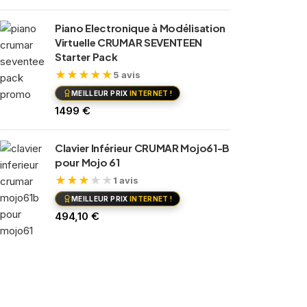
Piano Electronique à Modélisation
Virtuelle CRUMAR SEVENTEEN
Starter Pack
★
★
★
★
★
5 avis
MEILLEUR PRIX
INTERNET !
€
1499
Clavier Inférieur CRUMAR Mojo61-B
pour Mojo 61
★
★
★
★
★
1 avis
MEILLEUR PRIX
INTERNET !
€
494,10