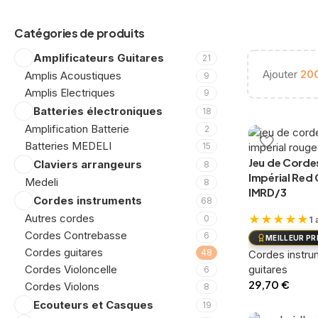
Catégories de produits
Amplificateurs Guitares
21
Ajouter
20
Amplis Acoustiques
9
Amplis Electriques
9
Batteries électroniques
18
Amplification Batterie
2
Batteries MEDELI
15
Jeu de Cord
Claviers arrangeurs
8
Impérial Red
Medeli
8
IMRD/3
Cordes instruments
68
Autres cordes
★
★
★
★
★
0
1 
Cordes Contrebasse
6
MEILLEUR PR
Cordes guitares
48
Cordes instru
guitares
Cordes Violoncelle
6
29,70
€
Cordes Violons
8
Ecouteurs et Casques
Ajouter au pan
19