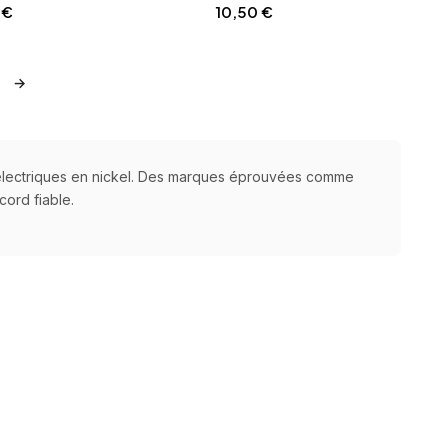
1
€
10,50
€
ter au panier
Ajouter au panier
→
 électriques en nickel. Des marques éprouvées comme
ord fiable.