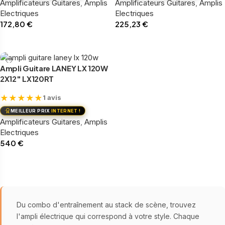
Amplificateurs Guitares
,
Amplis
Amplificateurs Guitares
,
Amplis
Electriques
Electriques
172,80
€
225,23
€
Ajouter au panier
Ajouter au panier
Ampli Guitare LANEY LX 120W
2X12″ LX120RT
★
★
★
★
★
1 avis
MEILLEUR PRIX
INTERNET !
Amplificateurs Guitares
,
Amplis
Electriques
540
€
Ajouter au panier
Du combo d'entraînement au stack de scène, trouvez
l'ampli électrique qui correspond à votre style. Chaque