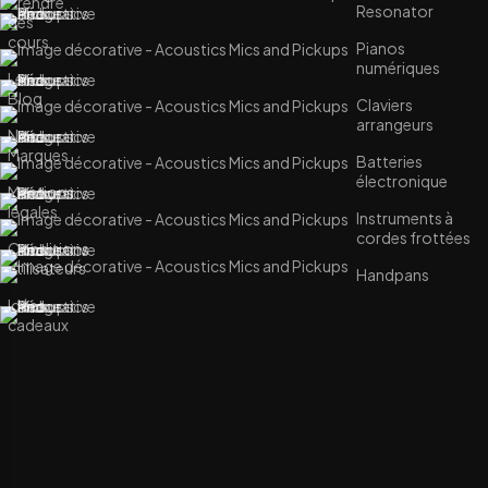
Prendre
Resonator
des
cours
Pianos
numériques
Le
Blog
Claviers
arrangeurs
Nos
Marques
Batteries
électronique
Mentions
légales
Instruments à
cordes frottées
Conditions
utilisateurs
Handpans
Idées
cadeaux