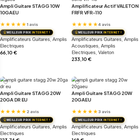
Ampli Guitare STAGG 10W
Amplificateur Actif VALETON
10GAEU
FRFR VFR-110
★
★
★
★
★
★
★
★
★
★
1 avis
4 avis
MEILLEUR PRIX
INTERNET !
MEILLEUR PRIX
INTERNET !
Amplificateurs Guitares
,
Amplis
Amplificateurs Guitares
,
Amplis
Electriques
Acoustiques
,
Amplis
66,10
€
Electriques
,
Valeton
233,10
€
Voir le produit
Ajouter au panier
Ampli Guitare STAGG 20W
Ampli Guitare STAGG 20W
20GA DR EU
20GAEU
★
★
★
★
★
★
★
★
★
★
2 avis
3 avis
MEILLEUR PRIX
INTERNET !
MEILLEUR PRIX
INTERNET !
Amplificateurs Guitares
,
Amplis
Amplificateurs Guitares
,
Amplis
Electriques
Electriques
123,74
€
168
€