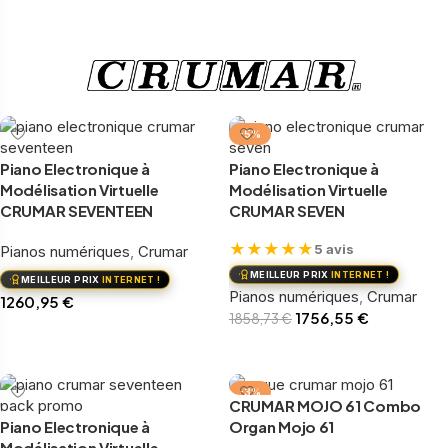
-5%
Piano Electronique à
Piano Electronique à
Modélisation Virtuelle
Modélisation Virtuelle
CRUMAR SEVENTEEN
CRUMAR SEVEN
★
★
★
★
★
5 avis
Pianos numériques
,
Crumar
MEILLEUR PRIX
INTERNET !
MEILLEUR PRIX
INTERNET !
Pianos numériques
,
Crumar
1260,95
€
1756,55
€
1858,73
€
Ajouter au panier
Ajouter au panier
-3%
CRUMAR MOJO 61 Combo
Piano Electronique à
Organ Mojo 61
Modélisation Virtuelle