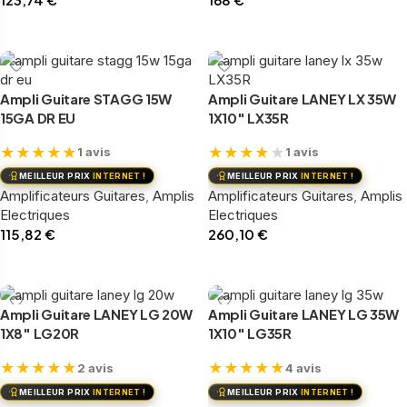
Ajouter au panier
Ajouter au panier
Ampli Guitare STAGG 15W
Ampli Guitare LANEY LX 35W
15GA DR EU
1X10″ LX35R
★
★
★
★
★
★
★
★
★
★
1 avis
1 avis
MEILLEUR PRIX
INTERNET !
MEILLEUR PRIX
INTERNET !
Amplificateurs Guitares
,
Amplis
Amplificateurs Guitares
,
Amplis
Electriques
Electriques
115,82
€
260,10
€
Ajouter au panier
Ajouter au panier
Ampli Guitare LANEY LG 20W
Ampli Guitare LANEY LG 35W
1X8″ LG20R
1X10″ LG35R
★
★
★
★
★
★
★
★
★
★
2 avis
4 avis
MEILLEUR PRIX
INTERNET !
MEILLEUR PRIX
INTERNET !