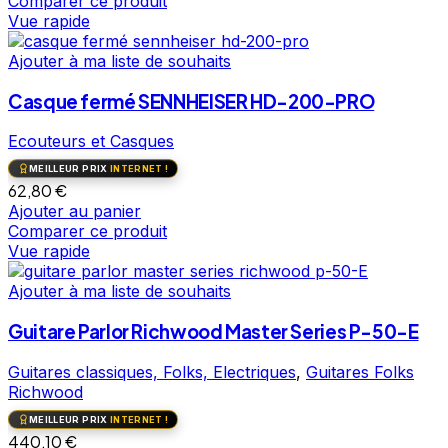
Comparer ce produit
Vue rapide
Ajouter à ma liste de souhaits
Casque fermé SENNHEISER HD-200-PRO
Ecouteurs et Casques
MEILLEUR PRIX
INTERNET !
62,80
€
Ajouter au panier
Comparer ce produit
Vue rapide
Ajouter à ma liste de souhaits
Guitare Parlor Richwood Master Series P-50-E
Guitares classiques, Folks, Electriques
,
Guitares Folks
Richwood
MEILLEUR PRIX
INTERNET !
440,10
€