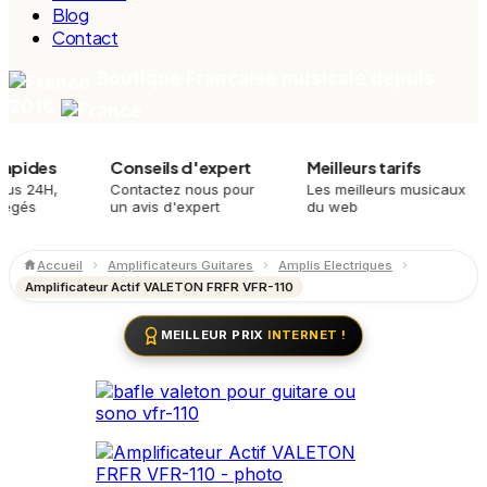
Blog
Contact
Boutique Française musicale depuis
2016
es
Conseils d'expert
Meilleurs tarifs
P
H,
Contactez nous pour
Les meilleurs musicaux
Me
un avis d'expert
du web
me
Accueil
Amplificateurs Guitares
Amplis Electriques
Amplificateur Actif VALETON FRFR VFR-110
MEILLEUR PRIX
INTERNET !