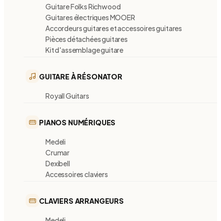
Guitare Folks Richwood
Guitares électriques MOOER
Accordeurs guitares et accessoires guitares
Pièces détachées guitares
Kit d'assemblage guitare
GUITARE À RÉSONATOR
Royall Guitars
PIANOS NUMÉRIQUES
Medeli
Crumar
Dexibell
Accessoires claviers
CLAVIERS ARRANGEURS
Medeli