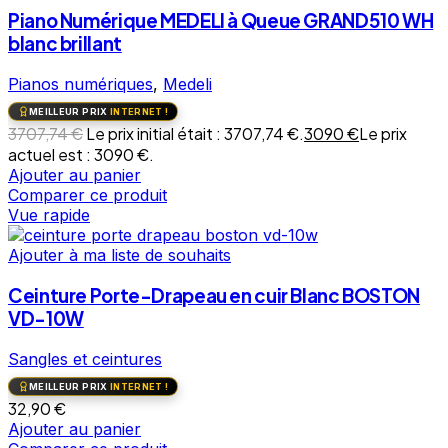
Piano Numérique MEDELI à Queue GRAND510 WH
blanc brillant
Pianos numériques
,
Medeli
MEILLEUR PRIX
INTERNET !
3707,74
€
Le prix initial était : 3707,74 €.
3090
€
Le prix
actuel est : 3090 €.
Ajouter au panier
Comparer ce produit
Vue rapide
Ajouter à ma liste de souhaits
Ceinture Porte-Drapeau en cuir Blanc BOSTON
VD-10W
Sangles et ceintures
MEILLEUR PRIX
INTERNET !
32,90
€
Ajouter au panier