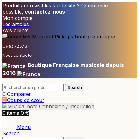
Produits non visibles sur le site ? Commande
possible,
contactez-nous
!
Mon compte
Les articles
Avis clients
06 83 72 37 34
Nous contacter
Boutique Française musicale depuis
2016
Search
0
Comparer
0
Coups de cœur
Connexion / Inscription
€
0
items
0
Menu
Search