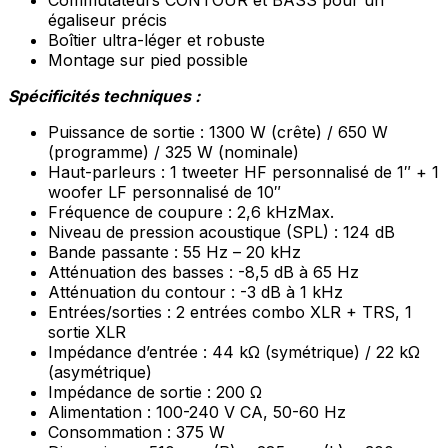
Commutateurs CONTOUR et BASS pour un
égaliseur précis
Boîtier ultra-léger et robuste
Montage sur pied possible
Spécificités techniques :
Puissance de sortie : 1300 W (crête) / 650 W
(programme) / 325 W (nominale)
Haut-
parleurs : 1 tweeter HF personnalisé de 1″ + 1
woofer LF personnalisé de 10″
Fréquence de coupure : 2,6 kHz
Max.
Niveau de pression acoustique (SPL) : 124 dB
Bande passante : 55 Hz – 20 kHz
Atténuation des basses : -8,5 dB à 65 Hz
Atténuation
du contour : -3 dB à 1 kHz
Entrées/sorties : 2 entrées combo XLR + TRS, 1
sortie XLR
Impédance d’entrée : 44 kΩ (symétrique) / 22 kΩ
(asymétrique)
Impédance de sortie : 200 Ω
Alimentation : 100-240 V CA, 50-60 Hz
Consommation : 375 W