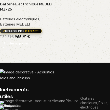
Batterie Electronique MEDELI
MZ725
Batteries électroniques
,
Batteries MEDELI
MEILLEUR PRIX
INTERNET !
965,91
€
1132,81
€
Ajouter au panier
Liens
Instruments
utiles
Guitares
classiques, Folks,
Me
électriques
contacter