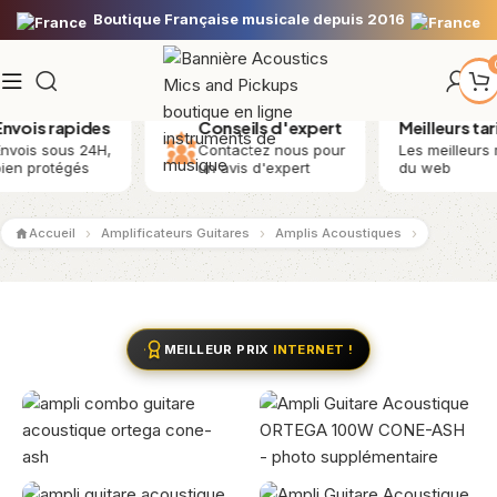
Boutique Française musicale depuis 2016
 rapides
Conseils d'expert
Meilleurs tarifs
sous 24H,
Contactez nous pour
Les meilleurs musica
otégés
un avis d'expert
du web
Accueil
Amplificateurs Guitares
Amplis Acoustiques
MEILLEUR PRIX
INTERNET !