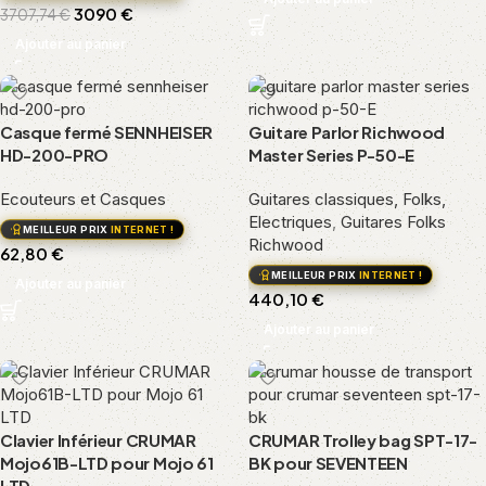
3090
€
3707,74
€
Ajouter au panier
Casque fermé SENNHEISER
Guitare Parlor Richwood
HD-200-PRO
Master Series P-50-E
Ecouteurs et Casques
Guitares classiques, Folks,
Electriques
,
Guitares Folks
MEILLEUR PRIX
INTERNET !
Richwood
62,80
€
MEILLEUR PRIX
INTERNET !
Ajouter au panier
440,10
€
Ajouter au panier
Clavier Inférieur CRUMAR
CRUMAR Trolley bag SPT-17-
Mojo61B-LTD pour Mojo 61
BK pour SEVENTEEN
LTD