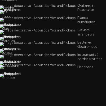
Guitares à
Prendre
Resonator
des
cours
Pianos
numériques
Le
Blog
Claviers
arrangeurs
Nos
Marques
Batteries
électronique
Mentions
légales
Instruments à
cordes frottées
Conditions
utilisateurs
Handpans
Idées
cadeaux