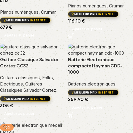
Pianos numériques
,
Crumar
Pianos numériques
,
Crumar
MEILLEUR PRIX
INTERNET !
116,10
€
MEILLEUR PRIX
INTERNET !
679
€
Ajouter au panier
Ajouter au panier
Guitare Classique Salvador
Batterie Electronique
Cortez CC32
compacte Hayman CDD-
1000
Guitares classiques, Folks,
Electriques
,
Guitares
Batteries électroniques
Classiques Salvador Cortez
MEILLEUR PRIX
INTERNET !
259,90
€
MEILLEUR PRIX
INTERNET !
305
€
Ajouter au panier
Ajouter au panier
-15%