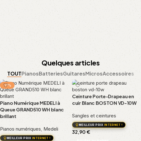
Quelques articles
TOUT
Pianos
Batteries
Guitares
Micros
Accessoires
-17%
Ceinture Porte-Drapeau en
Piano Numérique MEDELI à
cuir Blanc BOSTON VD-10W
Queue GRAND510 WH blanc
Sangles et ceintures
brillant
MEILLEUR PRIX
INTERNET !
Pianos numériques
,
Medeli
32,90
€
MEILLEUR PRIX
INTERNET !
Ajouter au panier