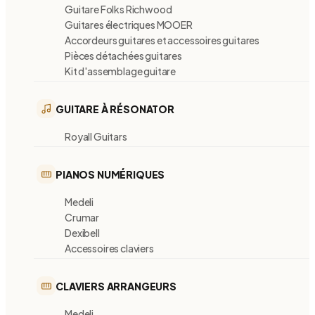
Guitare Folks Richwood
Guitares électriques MOOER
Accordeurs guitares et accessoires guitares
Pièces détachées guitares
Kit d'assemblage guitare
GUITARE À RÉSONATOR
Royall Guitars
PIANOS NUMÉRIQUES
Medeli
Crumar
Dexibell
Accessoires claviers
CLAVIERS ARRANGEURS
Medeli