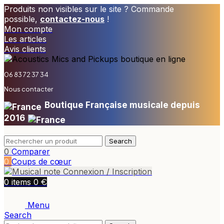
Produits non visibles sur le site ? Commande
possible,
contactez-nous
!
Mon compte
Les articles
Avis clients
06 83 72 37 34
Nous contacter
Boutique Française musicale depuis
2016
Search
0
Comparer
0
Coups de cœur
Connexion / Inscription
€
0
items
0
Menu
Search