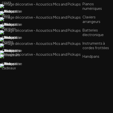
cours
Pianos
numériques
Le
Blog
Claviers
arrangeurs
Nos
Marques
Batteries
électronique
Mentions
légales
Instruments à
cordes frottées
Conditions
utilisateurs
Handpans
Idées
cadeaux