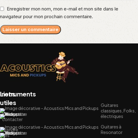
Enregistrer mon nom, mon e-mail et mon site dans le
navigateur pour mon prochain commentaire.
Liens
Instruments
utiles
Guitares
classiques, Folks,
Me
électriques
contacter
Guitares à
Prendre
Resonator
des