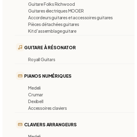
Guitare Folks Richwood
Guitares électriques MOOER
Accordeurs guitares et accessoires guitares
Pièces détachées guitares
Kit d'assemblage guitare
GUITARE À RÉSONATOR
Royall Guitars
PIANOS NUMÉRIQUES
Medeli
Crumar
Dexibell
Accessoires claviers
CLAVIERS ARRANGEURS
Medeli