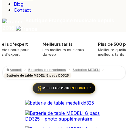
Blog
Contact
Boutique Française musicale depuis
2016
d'expert
Meilleurs tarifs
Plus de 500 produi
nous pour
Les meilleurs musicaux
Meilleure qualité,
xpert
du web
meilleurs tarifs
Accueil
Batteries électroniques
Batteries MEDELI
Batterie de table MEDELI 8 pads DD325
MEILLEUR PRIX
INTERNET !