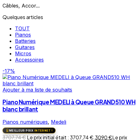
Câbles, Accor...
Quelques articles
TOUT
Pianos
Batteries
Guitares
Micros
Accessoires
-17%
Ajouter à ma liste de souhaits
Piano Numérique MEDELI à Queue GRAND510 WH
blanc brillant
Pianos numériques
,
Medeli
MEILLEUR PRIX
INTERNET !
3707,74
€
Le prix initial était : 3707,74 €.
3090
€
Le prix