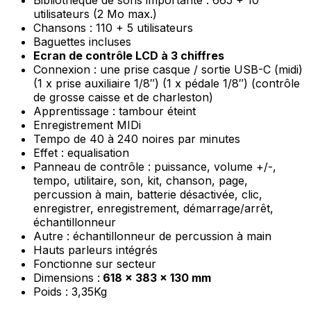
Bibliothèque de sons importante : 665 + 10
utilisateurs (2 Mo max.)
Chansons : 110 + 5 utilisateurs
Baguettes incluses
Ecran de contrôle LCD à 3 chiffres
Connexion : une
prise casque / sortie USB-C (midi)
(1 x
prise auxiliaire 1/8″) (1 x pédale 1/8″)
(contrôle
de grosse caisse et de charleston)
Apprentissage : tambour éteint
Enregistrement MIDi
Tempo de 40 à 240 noires par minutes
Effet : equalisation
Panneau de contrôle : puissance, volume +/-,
tempo, utilitaire, son, kit, chanson, page,
percussion à main, batterie désactivée, clic,
enregistrer, enregistrement, démarrage/arrêt,
échantillonneur
Autre :
échantillonneur
de percussion à main
Hauts parleurs intégrés
Fonctionne sur secteur
Dimensions :
618 x 383 x 130 mm
Poids : 3,35Kg