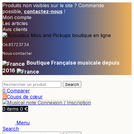
Produits non visibles sur le site ? Commande
possible,
contactez-nous
!
Mon compte
Les articles
Avis clients
06 83 72 37 34
Nous contacter
Boutique Française musicale depuis
2016
Search
0
Comparer
0
Coups de cœur
Connexion / Inscription
€
0
items
0
Menu
Search