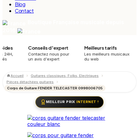
Blog
Contact
Boutique Française musicale depuis
2016
s
Conseils d'expert
Meilleurs tarifs
Plu
,
Contactez nous pour
Les meilleurs musicaux
Mei
un avis d'expert
du web
meil
Accueil
Guitares classiques, Folks, Electriques
Pièces détachées guitares
Corps de Guitare FENDER TELECASTER 0998006705
MEILLEUR PRIX
INTERNET !