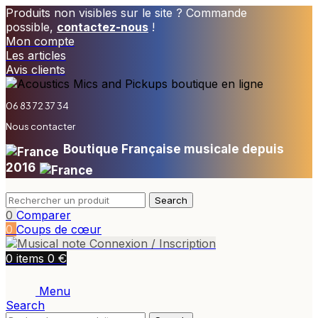
Produits non visibles sur le site ? Commande
possible,
contactez-nous
!
Mon compte
Les articles
Avis clients
06 83 72 37 34
Nous contacter
Boutique Française musicale depuis
2016
Search
0
Comparer
0
Coups de cœur
Connexion / Inscription
€
0
items
0
Menu
Search