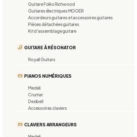
Guitare Folks Richwood
Guitares électriques MOOER
Accordeurs guitares et accessoires guitares
Pièces détachées guitares
Kit d'assemblage guitare
GUITARE À RÉSONATOR
Royall Guitars
PIANOS NUMÉRIQUES
Medeli
Crumar
Dexibell
Accessoires claviers
CLAVIERS ARRANGEURS
Medeli