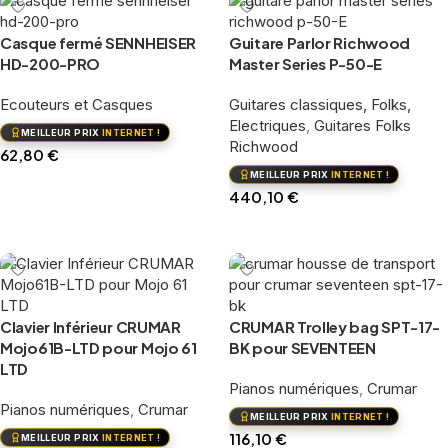
Casque fermé SENNHEISER
Guitare Parlor Richwood
HD-200-PRO
Master Series P-50-E
Ecouteurs et Casques
Guitares classiques, Folks,
Electriques
,
Guitares Folks
MEILLEUR PRIX
INTERNET !
Richwood
62,80
€
MEILLEUR PRIX
INTERNET !
Ajouter au panier
440,10
€
Ajouter au panier
Clavier Inférieur CRUMAR
CRUMAR Trolley bag SPT-17-
Mojo61B-LTD pour Mojo 61
BK pour SEVENTEEN
LTD
Pianos numériques
,
Crumar
Pianos numériques
,
Crumar
MEILLEUR PRIX
INTERNET !
116,10
€
MEILLEUR PRIX
INTERNET !