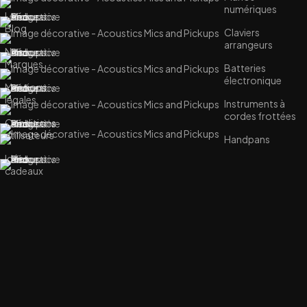
numériques
Le
Blog
Claviers
arrangeurs
Nos
Marques
Batteries
électronique
Mentions
légales
Instruments à
cordes frottées
Conditions
utilisateurs
Handpans
Idées
cadeaux