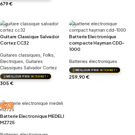
679
€
Ajouter au panier
Ajouter au panier
Guitare Classique Salvador
Batterie Electronique
Cortez CC32
compacte Hayman CDD-
1000
Guitares classiques, Folks,
Electriques
,
Guitares
Batteries électroniques
Classiques Salvador Cortez
MEILLEUR PRIX
INTERNET !
259,90
€
MEILLEUR PRIX
INTERNET !
305
€
Ajouter au panier
Ajouter au panier
-15%
Batterie Electronique MEDELI
MZ725
Batteries électroniques
,