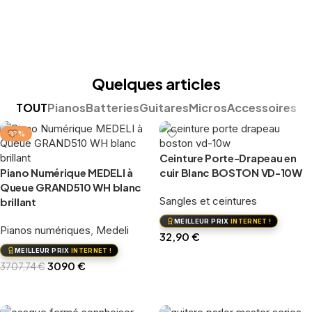
Quelques articles
TOUT
Pianos
Batteries
Guitares
Micros
Accessoires
-17%
Ceinture Porte-Drapeau en
Piano Numérique MEDELI à
cuir Blanc BOSTON VD-10W
Queue GRAND510 WH blanc
Sangles et ceintures
brillant
MEILLEUR PRIX
INTERNET !
Pianos numériques
,
Medeli
32,90
€
MEILLEUR PRIX
INTERNET !
Ajouter au panier
3090
€
3707,74
€
Ajouter au panier