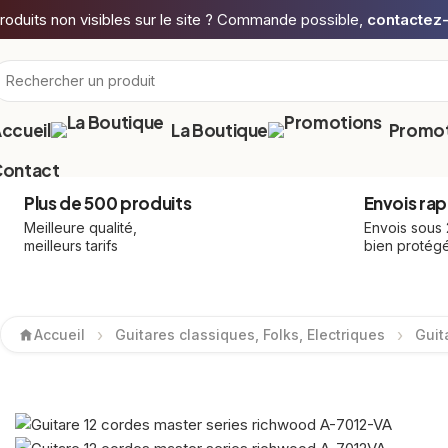
roduits non visibles sur le site ? Commande possible,
contactez
ccueil
La Boutique
Promot
ontact
Plus de 500 produits
Envois rap
Meilleure qualité,
Envois sous
meilleurs tarifs
bien protég
Accueil
Guitares classiques, Folks, Electriques
Guit