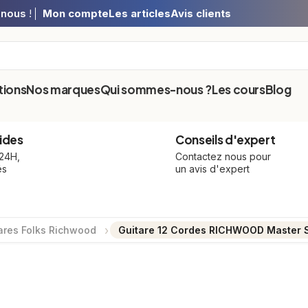
-nous
!
Mon compte
Les articles
Avis clients
ions
Nos marques
Qui sommes-nous ?
Les cours
Blog
ides
Conseils d'expert
 24H,
Contactez nous pour
és
un avis d'expert
ares Folks Richwood
Guitare 12 Cordes RICHWOOD Master S