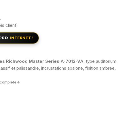
A
is client)
PRIX
INTERNET !
des Richwood Master Series A-7012-VA
, type auditorium
ssif et palissandre, incrustations abalone, finition ambrée.
n complète