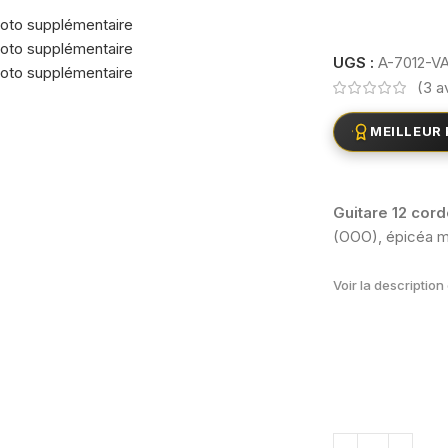
UGS :
A-7012-V
(
3
av
MEILLEUR 
Guitare 12 cor
(OOO), épicéa ma
Voir la descriptio