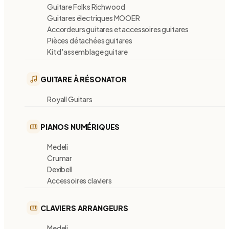
Guitare Folks Richwood
Guitares électriques MOOER
Accordeurs guitares et accessoires guitares
Pièces détachées guitares
Kit d'assemblage guitare
GUITARE À RÉSONATOR
Royall Guitars
PIANOS NUMÉRIQUES
Medeli
Crumar
Dexibell
Accessoires claviers
CLAVIERS ARRANGEURS
Medeli