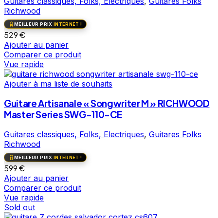
Guitares classiques, Folks, Electriques
,
Guitares Folks
Richwood
MEILLEUR PRIX
INTERNET !
529
€
Ajouter au panier
Comparer ce produit
Vue rapide
Ajouter à ma liste de souhaits
Guitare Artisanale « Songwriter M » RICHWOOD
Master Series SWG-110-CE
Guitares classiques, Folks, Electriques
,
Guitares Folks
Richwood
MEILLEUR PRIX
INTERNET !
599
€
Ajouter au panier
Comparer ce produit
Vue rapide
Sold out