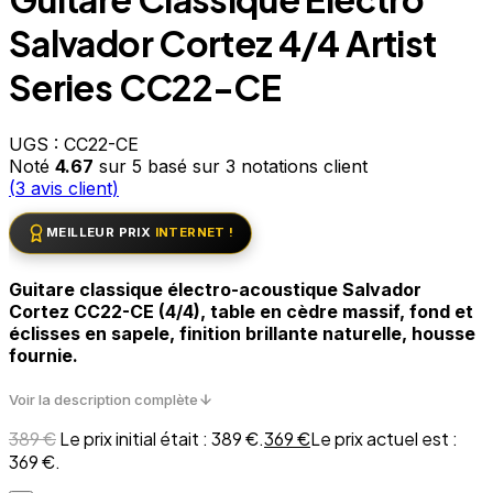
Salvador Cortez 4/4 Artist
Series CC22-CE
UGS :
CC22-CE
Noté
4.67
sur 5 basé sur
3
notations client
(
3
avis client)
MEILLEUR PRIX
INTERNET !
Guitare classique électro-acoustique Salvador
Cortez CC22-CE (4/4), table en cèdre massif, fond et
éclisses en sapele, finition brillante naturelle, housse
fournie.
Voir la description complète
389
€
Le prix initial était : 389 €.
369
€
Le prix actuel est :
369 €.