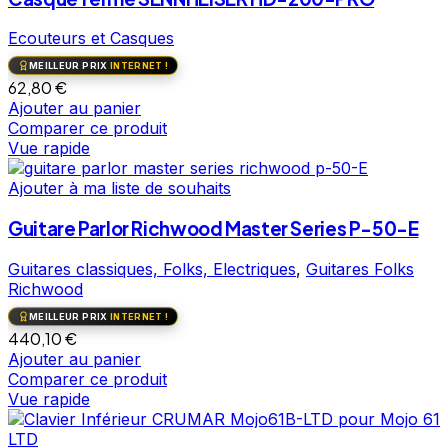
Ecouteurs et Casques
MEILLEUR PRIX
INTERNET !
62,80
€
Ajouter au panier
Comparer ce produit
Vue rapide
Ajouter à ma liste de souhaits
Guitare Parlor Richwood Master Series P-50-E
Guitares classiques, Folks, Electriques
,
Guitares Folks
Richwood
MEILLEUR PRIX
INTERNET !
440,10
€
Ajouter au panier
Comparer ce produit
Vue rapide