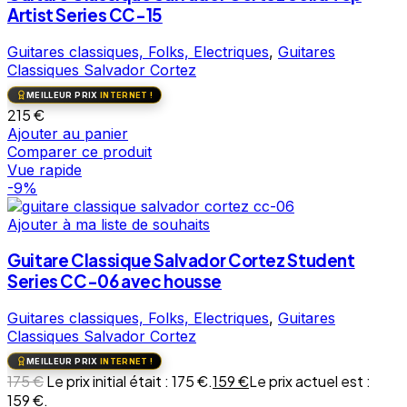
Artist Series CC-15
Guitares classiques, Folks, Electriques
,
Guitares
Classiques Salvador Cortez
MEILLEUR PRIX
INTERNET !
215
€
Ajouter au panier
Comparer ce produit
Vue rapide
-9%
Ajouter à ma liste de souhaits
Guitare Classique Salvador Cortez Student
Series CC-06 avec housse
Guitares classiques, Folks, Electriques
,
Guitares
Classiques Salvador Cortez
MEILLEUR PRIX
INTERNET !
175
€
Le prix initial était : 175 €.
159
€
Le prix actuel est :
159 €.