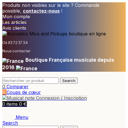
Produits non visibles sur le site ? Commande
possible,
contactez-nous
!
Mon compte
Les articles
Avis clients
06 83 72 37 34
Nous contacter
Boutique Française musicale depuis
2016
Search
0
Comparer
0
Coups de cœur
Connexion / Inscription
€
0
items
0
Menu
Search