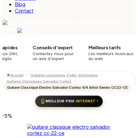
Blog
Contact
Boutique Française musicale depuis
2016
es
Conseils d'expert
Meilleurs tarifs
P
4H,
Contactez nous pour
Les meilleurs musicaux
M
un avis d'expert
du web
m
Accueil
Guitares classiques, Folks, Electriques
Guitares Classiques Salvador Cortez
Guitare Classique Electro Salvador Cortez 4/4 Artist Series CC22-CE
MEILLEUR PRIX
INTERNET !
-5%