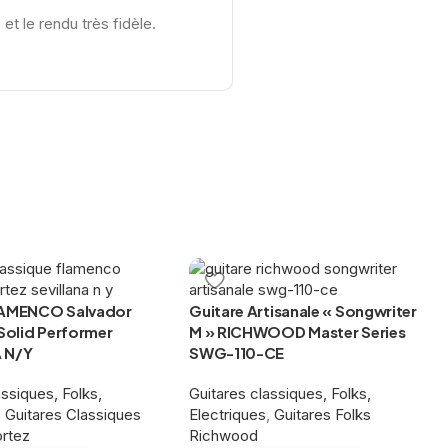
et le rendu très fidèle.
LAMENCO Salvador
Guitare Artisanale « Songwriter
 Solid Performer
M » RICHWOOD Master Series
 N/Y
SWG-110-CE
assiques, Folks,
Guitares classiques, Folks,
,
Guitares Classiques
Electriques
,
Guitares Folks
ortez
Richwood