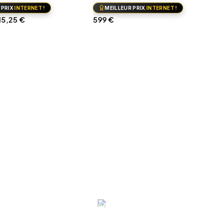
 PRIX
INTERNET !
MEILLEUR PRIX
INTERNET !
15,25
€
599
€
 panier
Ajouter au panier
STAGG
FWF Systèmes