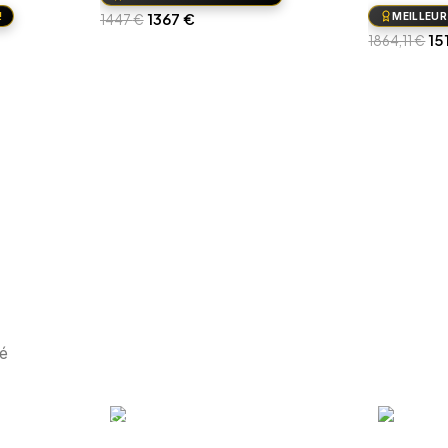
1367
€
!
MEILLEUR
1447
€
15
1864,11
€
Ajouter au panier
Ajouter au
é
Sennheiser