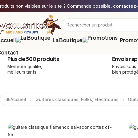
roduits non visibles sur le site ? Commande possible,
contactez
ccueil
La Boutique
Promot
ontact
Plus de 500 produits
Envois rap
Meilleure qualité,
Envois sous
meilleurs tarifs
bien protég
Accueil
Guitares classiques, Folks, Electriques
Guit