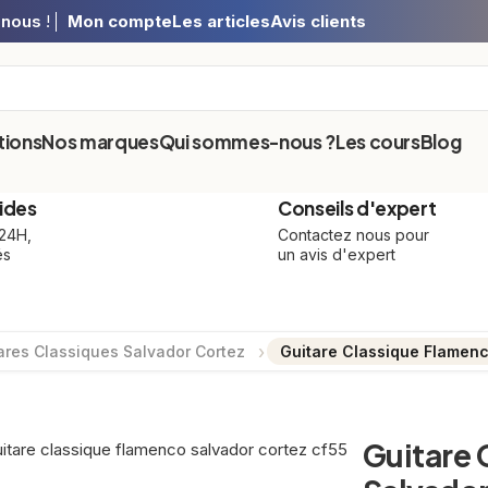
-nous
!
Mon compte
Les articles
Avis clients
ions
Nos marques
Qui sommes-nous ?
Les cours
Blog
ides
Conseils d'expert
 24H,
Contactez nous pour
és
un avis d'expert
ares Classiques Salvador Cortez
Guitare Classique Flamen
Guitare 