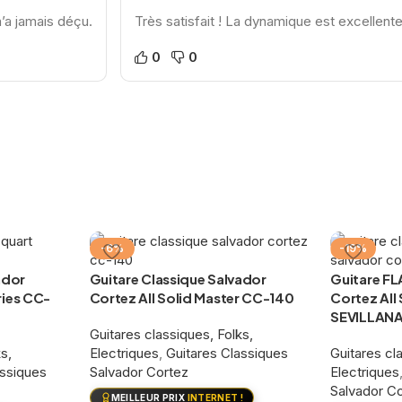
m’a jamais déçu.
Très satisfait ! La dynamique est excellente 
0
0
-6%
-19%
ador
Guitare Classique Salvador
Guitare F
ries CC-
Cortez All Solid Master CC-140
Cortez All
SEVILLANA
Guitares classiques, Folks,
s,
Electriques
,
Guitares Classiques
Guitares cl
assiques
Salvador Cortez
Electriques
Salvador C
MEILLEUR PRIX
INTERNET !