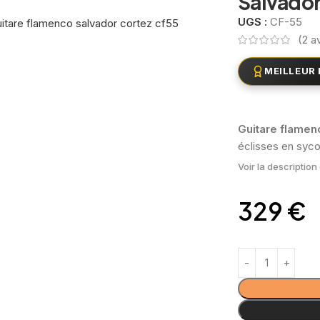
Salvador
UGS :
CF-55
(
2
av
MEILLEUR 
Guitare flamen
éclisses en sycom
Voir la descriptio
329
€