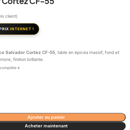
 Cortez CF-55
is client)
PRIX
INTERNET !
co Salvador Cortez CF-55
, table en épicéa massif, fond et
ore, finition brillante.
n complète
Ajouter au panier
Acheter maintenant