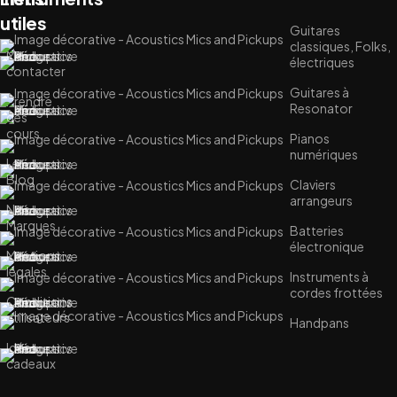
utiles
Guitares
classiques, Folks,
Me
électriques
contacter
Guitares à
Prendre
Resonator
des
cours
Pianos
numériques
Le
Blog
Claviers
arrangeurs
Nos
Marques
Batteries
électronique
Mentions
légales
Instruments à
cordes frottées
Conditions
utilisateurs
Handpans
Idées
cadeaux