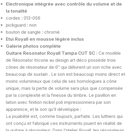
Electronique intégrée avec contrôle du volume et de
la tonalité
cordes : 013-056
pickguard : non
bouton de sangle : chromé
Etui Royall en mousse légère inclus
Galerie photos complète
Guitare Resonator Royall Tampa
CUT SC :
Ce modèle
de Résonator tricone au design art déco possède trois
cônes de résonateur de 6″ qui délivrent un son riche avec
beaucoup de sustain . Le son est beaucoup moins direct et
moins volumineux que celui de ses homologues à cône
unique, mais la perte de volume sera plus que compensée
par la complexité et la finesse du timbre. Le pavillon en
laiton avec finition nickel poli impressionnera par son
apparence, et le son qu’il développe :
La jouabilité est, comme toujours, parfaite. Les luthiers qui
ont conçu et fabriqué ces instruments jouent en réalité de
la guitare à résonateur. Dans l’atelier Royall, les résonateurs