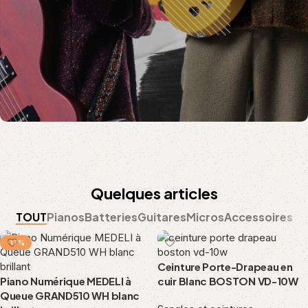
Quelques articles
TOUT
Pianos
Batteries
Guitares
Micros
Accessoires
-17%
Ceinture Porte-Drapeau en
Piano Numérique MEDELI à
cuir Blanc BOSTON VD-10W
Queue GRAND510 WH blanc