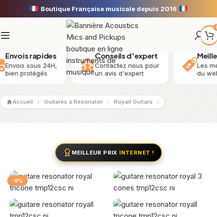
Boutique Française musicale depuis 2016
rapides
Conseils d'expert
Meilleurs tarifs
ous 24H,
Contactez nous pour
Les meilleurs mu
tégés
un avis d'expert
du web
Accueil
Guitares à Resonator
Royall Guitars
MEILLEUR PRIX
INTERNET !
-8%