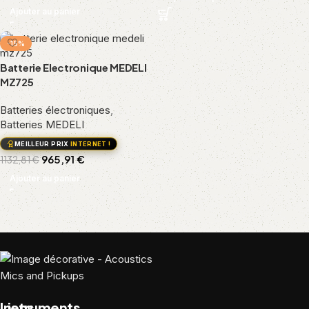
Ajouter au panier
-15%
Batterie Electronique MEDELI
MZ725
Batteries électroniques
,
Batteries MEDELI
MEILLEUR PRIX
INTERNET !
965,91
€
1132,81
€
Ajouter au panier
Liens
Instruments