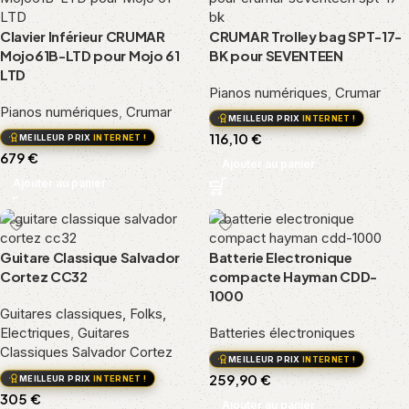
Clavier Inférieur CRUMAR
CRUMAR Trolley bag SPT-17-
Mojo61B-LTD pour Mojo 61
BK pour SEVENTEEN
LTD
Pianos numériques
,
Crumar
Pianos numériques
,
Crumar
MEILLEUR PRIX
INTERNET !
116,10
€
MEILLEUR PRIX
INTERNET !
679
€
Ajouter au panier
Ajouter au panier
Guitare Classique Salvador
Batterie Electronique
Cortez CC32
compacte Hayman CDD-
1000
Guitares classiques, Folks,
Electriques
,
Guitares
Batteries électroniques
Classiques Salvador Cortez
MEILLEUR PRIX
INTERNET !
259,90
€
MEILLEUR PRIX
INTERNET !
305
€
Ajouter au panier