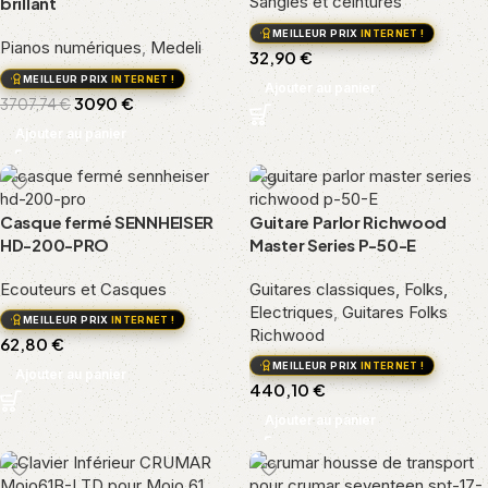
Sangles et ceintures
brillant
MEILLEUR PRIX
INTERNET !
Pianos numériques
,
Medeli
32,90
€
MEILLEUR PRIX
INTERNET !
Ajouter au panier
3090
€
3707,74
€
Ajouter au panier
Casque fermé SENNHEISER
Guitare Parlor Richwood
HD-200-PRO
Master Series P-50-E
Ecouteurs et Casques
Guitares classiques, Folks,
Electriques
,
Guitares Folks
MEILLEUR PRIX
INTERNET !
Richwood
62,80
€
MEILLEUR PRIX
INTERNET !
Ajouter au panier
440,10
€
Ajouter au panier