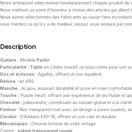
Notre entreprise sélectionne minutieusement chaque produit de son 
Nous mettons un point d'honneur à choisir des articles qui allient
Nous avons sélectionnés des fabricants au savoir faire incontesta
vous méritez ce qu'il y a de meilleur, laissez vous séduire par notre
Description
Guitare
: Modèle
Parlor
Particularité : Table
en Cèdre massif, un bois connu pour son son
Dos et éclisses :
Agathis, offrant un son équilibré
Reliure
: en ABS
Manche :
Acajou, assurant durabilité et prise en main confortable
Touche :
Purple Heart, offrant une expérience de jeu fluide et ajo
Chevalet :
palissandre, contribuant au sustain global et à la clarté
Finition :
Noir transparent mat avec un design à pores ouverts, acc
Cordes :
D’Addario EXP-16, offrant un son clair et durable.
Mécaniques :
Chrome brossé de style vintage
Coloris :
satiné transparent rouge