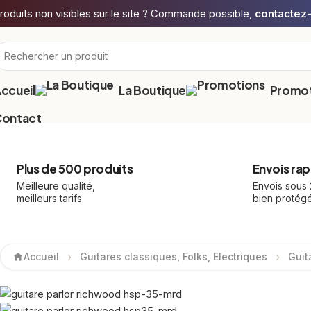
roduits non visibles sur le site ? Commande possible,
contactez
ccueil
La Boutique
Promot
ontact
Plus de 500 produits
Envois rap
Meilleure qualité,
Envois sous
meilleurs tarifs
bien protég
Accueil
Guitares classiques, Folks, Electriques
Guit