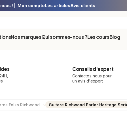
-nous
!
Mon compte
Les articles
Avis clients
ions
Nos marques
Qui sommes-nous ?
Les cours
Blog
ides
Conseils d'expert
 24H,
Contactez nous pour
és
un avis d'expert
ares Folks Richwood
Guitare Richwood Parlor Heritage Se