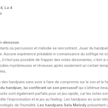
 4, La 4
té
ci-dessous
tants où percussion et mélodie se rencontrent. Jouer du handpan
teur. Aucune expérience préalable ni connaissance du solfège ne 
, il n’est pas possible de frapper des notes dissonantes, c’est-à
mélodies mystérieuses et rêveuses après seulement un certain tem
les.
 des handpans sans avoir à faire de compromis sur le son et la fab
ce du handpan, lui conférant un son percussif
qui s’atténue bea
trurés sont également parfaits pour un jeu rapide, car les notes s
ite l’improvisation et le jeu au feeling. Les handpans en acier nit
protégés de l’humidité.
Les handpans Sela Melody
présentent un