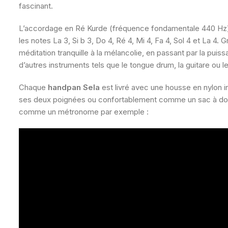
fascinant.
L’accordage en Ré Kurde (fréquence fondamentale 440 Hz) e
les notes La 3, Si b 3, Do 4, Ré 4, Mi 4, Fa 4, Sol 4 et La 
méditation tranquille à la mélancolie, en passant par la p
d’autres instruments tels que le tongue drum, la guitare ou l
Chaque
handpan Sela
est livré avec une housse en nylon in
ses deux poignées ou confortablement comme un sac à dos g
comme un métronome par exemple :