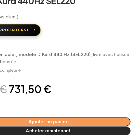
Kurd 440Hz SEL220
is client)
PRIX
INTERNET !
n acier, modèle D Kurd 440 Hz (SEL220)
, livré avec housse
mbourrée.
n complète
€
731,50
€
Ajouter au panier
Acheter maintenant