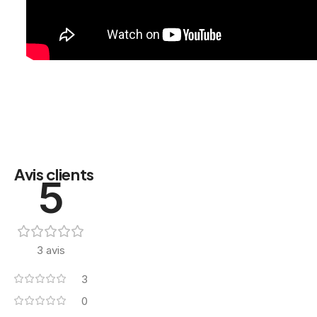
Avis clients
5
3 avis
3
0