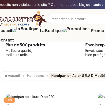
roduits non visibles sur le site ? Commande possible,
contactez
ccueil
La Boutique
Promot
ontact
Plus de 500 produits
Envois rap
Meilleure qualité,
Envois sous
meilleurs tarifs
bien protég
Accueil
Handpans
Handpan en Acier SELA D Modè
-8%