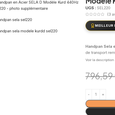
Modèle 
UGS :
SEL220
(
3
av
MEILLEUR 
Handpan Sela e
de transport re
Voir la descriptio
796,59