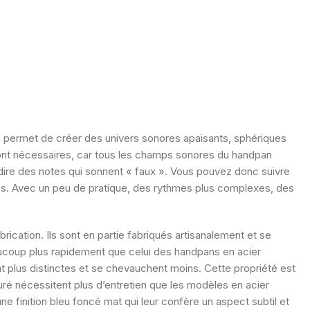
 permet de créer des univers sonores apaisants, sphériques
sont nécessaires, car tous les champs sonores du handpan
-dire des notes qui sonnent « faux ». Vous pouvez donc suivre
ps. Avec un peu de pratique, des rythmes plus complexes, des
rication. Ils sont en partie fabriqués artisanalement et se
ucoup plus rapidement que celui des handpans en acier
ont plus distinctes et se chevauchent moins. Cette propriété est
ruré nécessitent plus d’entretien que les modèles en acier
e finition bleu foncé mat qui leur confère un aspect subtil et