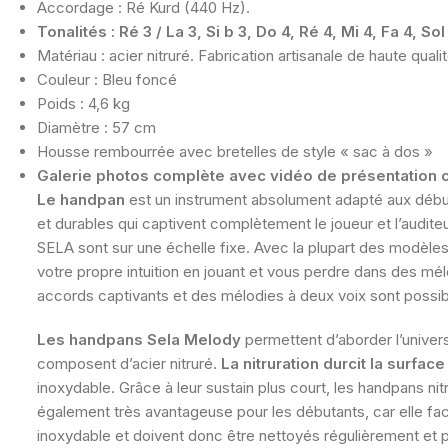
Accordage : Ré Kurd (440 Hz).
Tonalités : Ré 3 / La 3, Si b 3, Do 4, Ré 4, Mi 4, Fa 4, Sol
Matériau : acier nitruré. Fabrication artisanale de haute quali
Couleur : Bleu foncé
Poids : 4,6 kg
Diamètre : 57 cm
Housse rembourrée avec bretelles de style « sac à dos »
Galerie photos complète avec vidéo de présentation 
Le handpan
est un instrument absolument adapté aux débu
et durables qui captivent complètement le joueur et l’audi
SELA sont sur une échelle fixe. Avec la plupart des modèles
votre propre intuition en jouant et vous perdre dans des 
accords captivants et des mélodies à deux voix sont possib
Les handpans Sela Melody
permettent d’aborder l’univers
composent d’acier nitruré.
La nitruration durcit la surfa
inoxydable. Grâce à leur sustain plus court, les handpans ni
également très avantageuse pour les débutants, car elle facil
inoxydable et doivent donc être nettoyés régulièrement et 