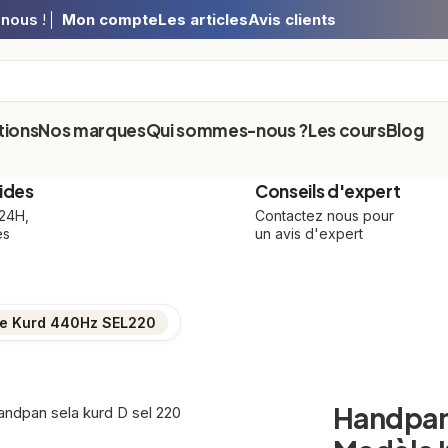
-nous
!
Mon compte
Les articles
Avis clients
ions
Nos marques
Qui sommes-nous ?
Les cours
Blog
ides
Conseils d'expert
 24H,
Contactez nous pour
és
un avis d'expert
le Kurd 440Hz SEL220
Handpan 