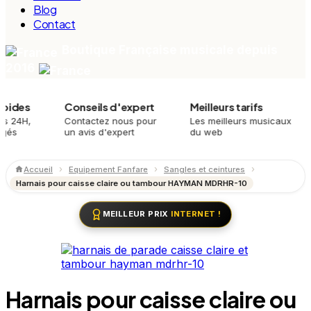
Blog
Contact
Boutique Française musicale depuis
2016
s
Conseils d'expert
Meilleurs tarifs
Pl
,
Contactez nous pour
Les meilleurs musicaux
Mei
un avis d'expert
du web
mei
Accueil
Equipement Fanfare
Sangles et ceintures
Harnais pour caisse claire ou tambour HAYMAN MDRHR-10
MEILLEUR PRIX
INTERNET !
Harnais pour caisse claire ou