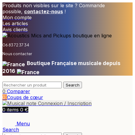
Produits non visibles sur le site ? Commande
possible,
contactez-nous
!
Mon compte
Les articles
Avis clients
06 83 72 37 34
Nous contacter
Boutique Française musicale depuis
2016
Search
0
Comparer
0
Coups de cœur
Connexion / Inscription
€
0
items
0
Menu
Search