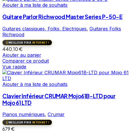
Ajouter à ma liste de souhaits
Guitare Parlor Richwood Master Series P-50-E
Guitares classiques, Folks, Electriques
,
Guitares Folks
Richwood
MEILLEUR PRIX
INTERNET !
440,10
€
Ajouter au panier
Comparer ce produit
Vue rapide
Ajouter à ma liste de souhaits
Clavier Inférieur CRUMAR Mojo61B-LTD pour
Mojo 61 LTD
Pianos numériques
,
Crumar
MEILLEUR PRIX
INTERNET !
679
€