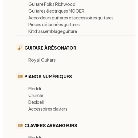
Guitare Folks Richwood
Guitares électriques MOOER
Accordeurs guitares et accessoires guitares
Pièces détachées guitares
Kit d'assemblage guitare
GUITARE À RÉSONATOR
Royall Guitars
PIANOS NUMÉRIQUES
Medeli
Crumar
Dexibell
Accessoires claviers
CLAVIERS ARRANGEURS
Medeli