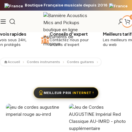
Boutique Française musicale depuis 2016
s rapides
Conseils d'expert
Meilleurs tarifs
 sous 24H,
Contactez nous pour
Les meilleurs music
rotégés
un avis d'expert
du web
Accueil
Cordes instruments
Cordes guitares
MEILLEUR PRIX
INTERNET !