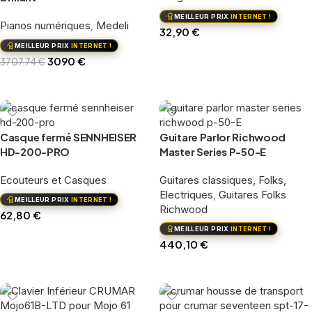
MEILLEUR PRIX
INTERNET !
Pianos numériques
,
Medeli
32,90
€
MEILLEUR PRIX
INTERNET !
Ajouter au panier
3090
€
3707,74
€
Ajouter au panier
Casque fermé SENNHEISER
Guitare Parlor Richwood
HD-200-PRO
Master Series P-50-E
Ecouteurs et Casques
Guitares classiques, Folks,
Electriques
,
Guitares Folks
MEILLEUR PRIX
INTERNET !
Richwood
62,80
€
MEILLEUR PRIX
INTERNET !
Ajouter au panier
440,10
€
Ajouter au panier