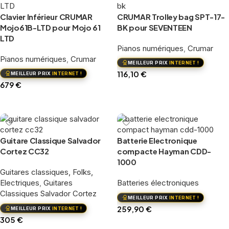
Clavier Inférieur CRUMAR
CRUMAR Trolley bag SPT-17-
Mojo61B-LTD pour Mojo 61
BK pour SEVENTEEN
LTD
Pianos numériques
,
Crumar
Pianos numériques
,
Crumar
MEILLEUR PRIX
INTERNET !
116,10
€
MEILLEUR PRIX
INTERNET !
679
€
Ajouter au panier
Ajouter au panier
Guitare Classique Salvador
Batterie Electronique
Cortez CC32
compacte Hayman CDD-
1000
Guitares classiques, Folks,
Electriques
,
Guitares
Batteries électroniques
Classiques Salvador Cortez
MEILLEUR PRIX
INTERNET !
259,90
€
MEILLEUR PRIX
INTERNET !
305
€
Ajouter au panier