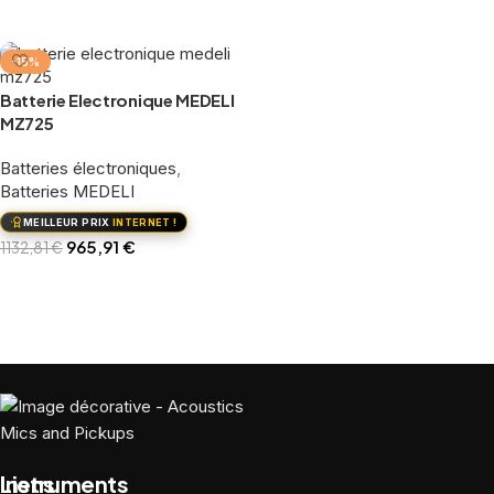
Ajouter au panier
-15%
Batterie Electronique MEDELI
MZ725
Batteries électroniques
,
Batteries MEDELI
MEILLEUR PRIX
INTERNET !
965,91
€
1132,81
€
Ajouter au panier
Liens
Instruments