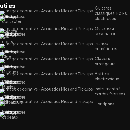
utiles
Guitares
classiques, Folks,
Me
électriques
contacter
Guitares à
Prendre
Resonator
des
cours
Pianos
numériques
Le
Blog
Claviers
arrangeurs
Nos
Marques
Batteries
électronique
Mentions
légales
Instruments à
cordes frottées
Conditions
utilisateurs
Handpans
Idées
cadeaux