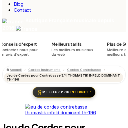
Blog
Contact
Boutique Française musicale depuis
2016
eils d'expert
Meilleurs tarifs
Plus de 500 pr
ctez nous pour
Les meilleurs musicaux
Meilleure qualité,
is d'expert
du web
meilleurs tarifs
Accueil
Cordes instruments
Cordes Contrebasse
Jeu de Cordes pour Contrebasse 3/4 THOMASTIK INFELD DOMINANT
TH-196
MEILLEUR PRIX
INTERNET !
Jeu de Cordes pour