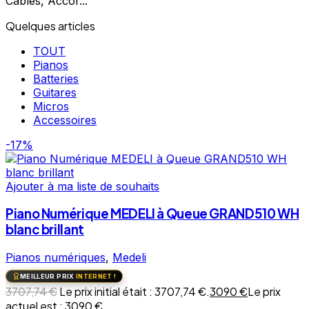
Câbles, Accor...
Quelques articles
TOUT
Pianos
Batteries
Guitares
Micros
Accessoires
-17%
Ajouter à ma liste de souhaits
Piano Numérique MEDELI à Queue GRAND510 WH
blanc brillant
Pianos numériques
,
Medeli
MEILLEUR PRIX
INTERNET !
3707,74
€
Le prix initial était : 3707,74 €.
3090
€
Le prix
actuel est : 3090 €.