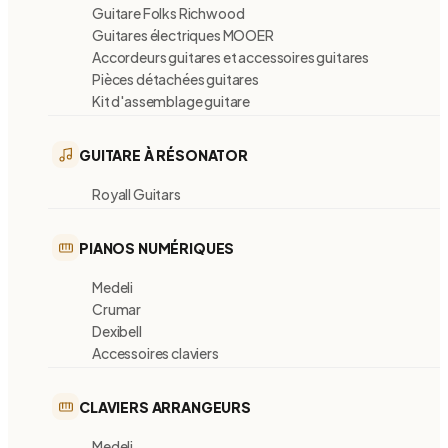
Guitare Folks Richwood
Guitares électriques MOOER
Accordeurs guitares et accessoires guitares
Pièces détachées guitares
Kit d'assemblage guitare
GUITARE À RÉSONATOR
Royall Guitars
PIANOS NUMÉRIQUES
Medeli
Crumar
Dexibell
Accessoires claviers
CLAVIERS ARRANGEURS
Medeli