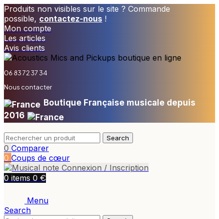
Produits non visibles sur le site ? Commande
possible,
contactez-nous
!
Mon compte
Les articles
Avis clients
06 83 72 37 34
Nous contacter
Boutique Française musicale depuis
2016
Search
0
Comparer
0
Coups de cœur
Connexion / Inscription
€
0
items
0
Menu
Search