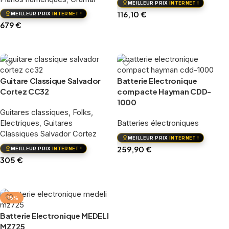
MEILLEUR PRIX
INTERNET !
116,10
€
MEILLEUR PRIX
INTERNET !
679
€
Ajouter au panier
Ajouter au panier
Guitare Classique Salvador
Batterie Electronique
Cortez CC32
compacte Hayman CDD-
1000
Guitares classiques, Folks,
Electriques
,
Guitares
Batteries électroniques
Classiques Salvador Cortez
MEILLEUR PRIX
INTERNET !
259,90
€
MEILLEUR PRIX
INTERNET !
305
€
Ajouter au panier
Ajouter au panier
-15%
Batterie Electronique MEDELI
MZ725