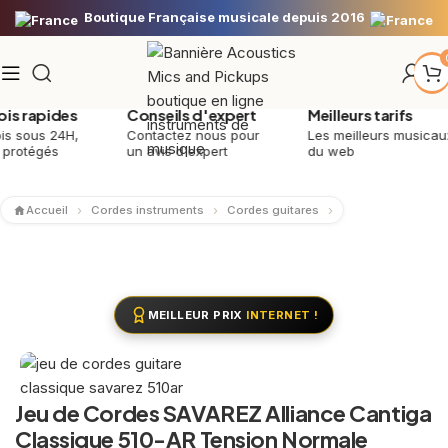
Boutique Française musicale depuis 2016
 rapides
Conseils d'expert
Meilleurs tarifs
sous 24H,
Contactez nous pour
Les meilleurs musicaux
otégés
un avis d'expert
du web
Accueil
Cordes instruments
Cordes guitares
MEILLEUR PRIX
INTERNET !
Jeu de Cordes SAVAREZ Alliance Cantiga
Classique 510-AR Tension Normale