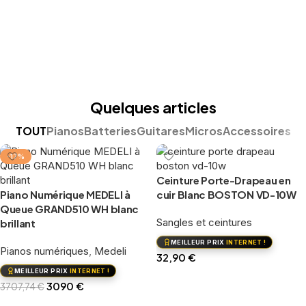
Quelques articles
TOUT
Pianos
Batteries
Guitares
Micros
Accessoires
-17%
Ceinture Porte-Drapeau en
Piano Numérique MEDELI à
cuir Blanc BOSTON VD-10W
Queue GRAND510 WH blanc
Sangles et ceintures
brillant
MEILLEUR PRIX
INTERNET !
Pianos numériques
,
Medeli
32,90
€
MEILLEUR PRIX
INTERNET !
Ajouter au panier
3090
€
3707,74
€
Ajouter au panier