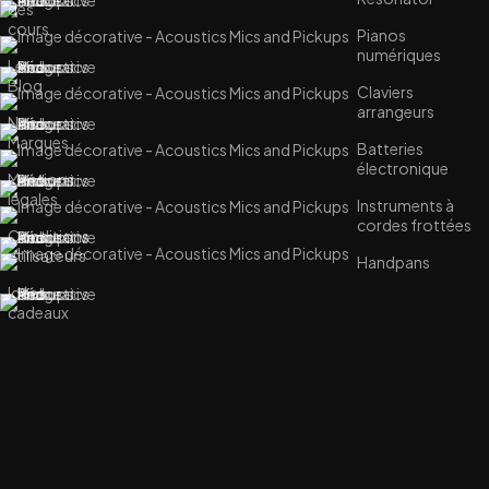
des
cours
Pianos
numériques
Le
Blog
Claviers
arrangeurs
Nos
Marques
Batteries
électronique
Mentions
légales
Instruments à
cordes frottées
Conditions
utilisateurs
Handpans
Idées
cadeaux