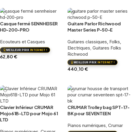
Casque fermé SENNHEISER
Guitare Parlor Richwood
HD-200-PRO
Master Series P-50-E
Ecouteurs et Casques
Guitares classiques, Folks,
Electriques
,
Guitares Folks
MEILLEUR PRIX
INTERNET !
Richwood
62,80
€
MEILLEUR PRIX
INTERNET !
Ajouter au panier
440,10
€
Ajouter au panier
Clavier Inférieur CRUMAR
CRUMAR Trolley bag SPT-17-
Mojo61B-LTD pour Mojo 61
BK pour SEVENTEEN
LTD
Pianos numériques
,
Crumar
Pianos numériques
,
Crumar