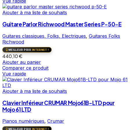
Vue rapide
Ajouter à ma liste de souhaits
Guitare Parlor Richwood Master Series P-50-E
Guitares classiques, Folks, Electriques
,
Guitares Folks
Richwood
MEILLEUR PRIX
INTERNET !
440,10
€
Ajouter au panier
Comparer ce produit
Vue rapide
Ajouter à ma liste de souhaits
Clavier Inférieur CRUMAR Mojo61B-LTD pour
Mojo 61 LTD
Pianos numériques
,
Crumar
MEILLEUR PRIX
INTERNET !