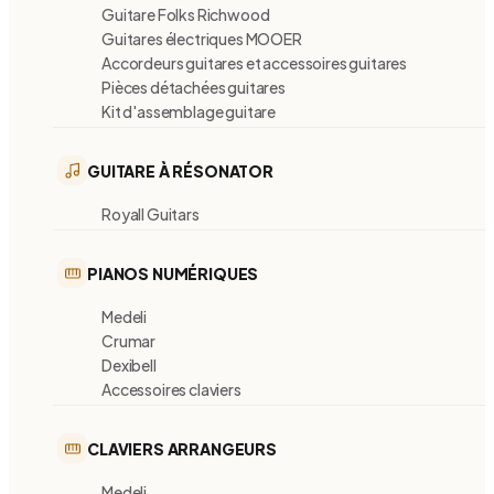
Guitare Folks Richwood
Guitares électriques MOOER
Accordeurs guitares et accessoires guitares
Pièces détachées guitares
Kit d'assemblage guitare
GUITARE À RÉSONATOR
Royall Guitars
PIANOS NUMÉRIQUES
Medeli
Crumar
Dexibell
Accessoires claviers
CLAVIERS ARRANGEURS
Medeli