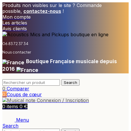
Produits non visibles sur le site ? Commande
possible,
contactez-nous
!
Mon compte
Les articles
Avis clients
06 83 72 37 34
Nous contacter
Boutique Française musicale depuis
2016
Search
0
Comparer
0
Coups de cœur
Connexion / Inscription
€
0
items
0
Menu
Search