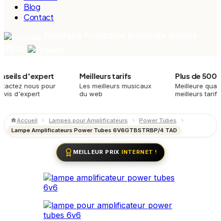
Blog
Contact
Boutique Française musicale depuis
2016
 d'expert
Meilleurs tarifs
Plus de 500 produi
 nous pour
Les meilleurs musicaux
Meilleure qualité,
expert
du web
meilleurs tarifs
Accueil
Lampes pour Amplificateurs
Power Tubes
Lampe Amplificateurs Power Tubes 6V6GTBSTRBP/4 TAD
MEILLEUR PRIX
INTERNET !