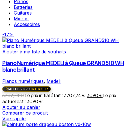
Pianos
Batteries
Guitares
Micros
Accessoires
-17%
Ajouter à ma liste de souhaits
Piano Numérique MEDELI à Queue GRAND510 WH
blanc brillant
Pianos numériques
,
Medeli
MEILLEUR PRIX
INTERNET !
3707,74
€
Le prix initial était : 3707,74 €.
3090
€
Le prix
actuel est : 3090 €.
Ajouter au panier
Comparer ce produit
Vue rapide