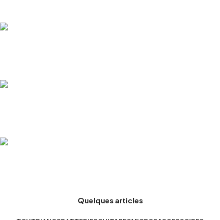
Guitares
Medeli
Batteries, Piano...
Sennheiser
Micros, Casques...
STAGG
Lampes, Encei...
Quelques articles