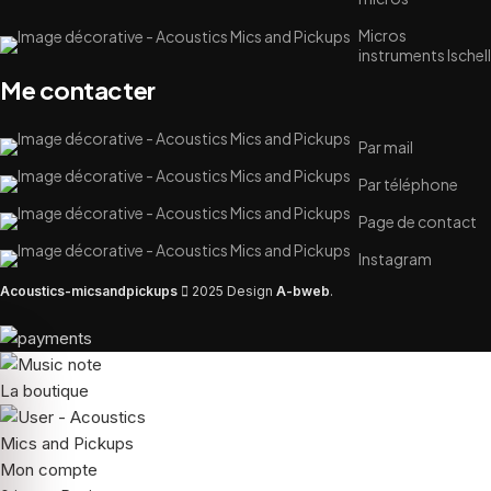
Micros
instruments Ischell
Me contacter
Par mail
Par téléphone
Page de contact
Instagram
Acoustics-micsandpickups
2025 Design
A-bweb
.
La boutique
Mon compte