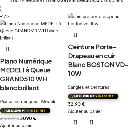
TOUT
PIANOS
BATTERIES
GUITARES
MICROS
ACCESSOIRES
-17%
Ceinture Porte-
Drapeau en cuir
Piano Numérique
Blanc BOSTON VD-
MEDELI à Queue
10W
GRAND510 WH
blanc brillant
Sangles et ceintures
MEILLEUR PRIX
INTERNET !
Pianos numériques
,
Medeli
32,90
€
Ajouter au panier
MEILLEUR PRIX
INTERNET !
3090
€
3707,74
€
Ajouter au panier