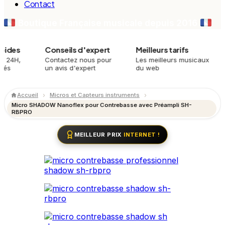
Contact
Boutique Française musicale depuis 2016
s
Conseils d'expert
Meilleurs tarifs
Pl
,
Contactez nous pour
Les meilleurs musicaux
Mei
un avis d'expert
du web
mei
Accueil
Micros et Capteurs instruments
Micro SHADOW Nanoflex pour Contrebasse avec Préampli SH-
RBPRO
MEILLEUR PRIX
INTERNET !