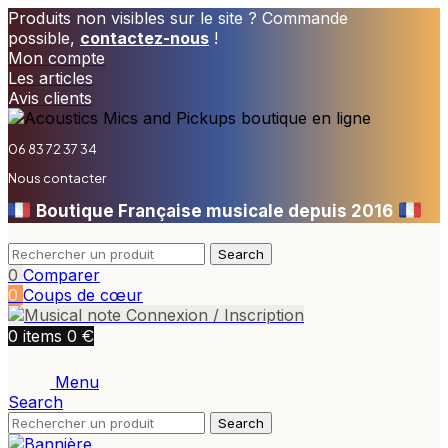
Produits non visibles sur le site ? Commande
possible,
contactez-nous
!
Mon compte
Les articles
Avis clients
06 83 72 37 34
Nous contacter
Boutique Française musicale depuis 2016
Search
0
Comparer
0
Coups de cœur
Connexion / Inscription
€
0
items
0
Menu
Search
Search