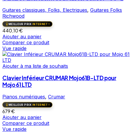
Guitares classiques, Folks, Electriques
,
Guitares Folks
Richwood
MEILLEUR PRIX
INTERNET !
440,10
€
Ajouter au panier
Comparer ce produit
Vue rapide
Ajouter à ma liste de souhaits
Clavier Inférieur CRUMAR Mojo61B-LTD pour
Mojo 61 LTD
Pianos numériques
,
Crumar
MEILLEUR PRIX
INTERNET !
679
€
Ajouter au panier
Comparer ce produit
Vue rapide