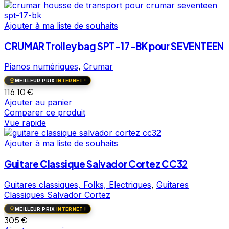
Ajouter à ma liste de souhaits
CRUMAR Trolley bag SPT-17-BK pour SEVENTEEN
Pianos numériques
,
Crumar
MEILLEUR PRIX
INTERNET !
116,10
€
Ajouter au panier
Comparer ce produit
Vue rapide
Ajouter à ma liste de souhaits
Guitare Classique Salvador Cortez CC32
Guitares classiques, Folks, Electriques
,
Guitares
Classiques Salvador Cortez
MEILLEUR PRIX
INTERNET !
305
€