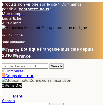
Produits non visibles sur le site ? Commande
possible,
contactez-nous
!
Mon compte
Les articles
Avis clients
06 83 72 37 34
Nous contacter
Boutique Française musicale depuis
2016
Search
0
Comparer
0
Coups de cœur
Connexion / Inscription
€
0
items
0
Menu
Search