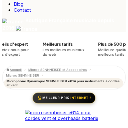
Blog
Contact
Boutique Française musicale depuis
2016
d'expert
Meilleurs tarifs
Plus de 500 produi
nous pour
Les meilleurs musicaux
Meilleure qualité,
xpert
du web
meilleurs tarifs
Accueil
Micros SENNHEISER et Accessoires
Micros SENNHEISER
Microphone Dynamique SENNHEISER e614 pour instruments à cordes
et vent
MEILLEUR PRIX
INTERNET !