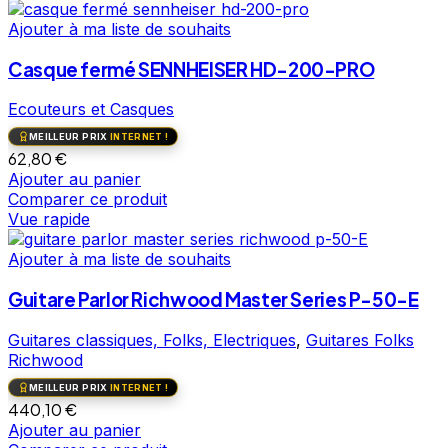
Ajouter à ma liste de souhaits
Casque fermé SENNHEISER HD-200-PRO
Ecouteurs et Casques
MEILLEUR PRIX
INTERNET !
62,80
€
Ajouter au panier
Comparer ce produit
Vue rapide
Ajouter à ma liste de souhaits
Guitare Parlor Richwood Master Series P-50-E
Guitares classiques, Folks, Electriques
,
Guitares Folks
Richwood
MEILLEUR PRIX
INTERNET !
440,10
€
Ajouter au panier