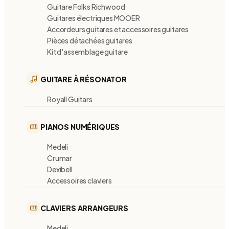
Guitare Folks Richwood
Guitares électriques MOOER
Accordeurs guitares et accessoires guitares
Pièces détachées guitares
Kit d'assemblage guitare
GUITARE À RÉSONATOR
Royall Guitars
PIANOS NUMÉRIQUES
Medeli
Crumar
Dexibell
Accessoires claviers
CLAVIERS ARRANGEURS
Medeli