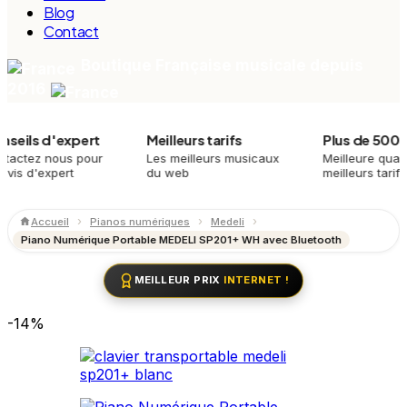
Blog
Contact
Boutique Française musicale depuis
2016
s d'expert
Meilleurs tarifs
Plus de 500 produ
z nous pour
Les meilleurs musicaux
Meilleure qualité,
'expert
du web
meilleurs tarifs
Accueil
Pianos numériques
Medeli
Piano Numérique Portable MEDELI SP201+ WH avec Bluetooth
MEILLEUR PRIX
INTERNET !
-14%