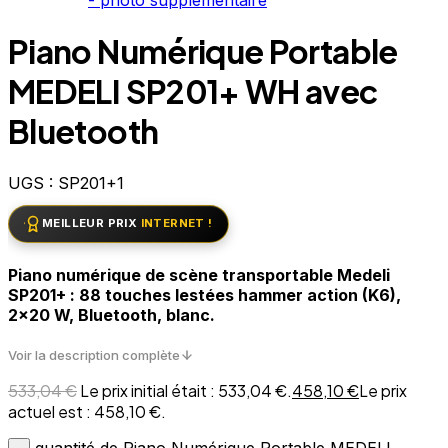
Piano Numérique Portable
MEDELI SP201+ WH avec
Bluetooth
UGS :
SP201+1
MEILLEUR PRIX
INTERNET !
Piano numérique de scène transportable Medeli
SP201+ : 88 touches lestées hammer action (K6),
2×20 W, Bluetooth, blanc.
Voir la description complète
533,04
€
Le prix initial était : 533,04 €.
458,10
€
Le prix
actuel est : 458,10 €.
quantité de Piano Numérique Portable MEDELI