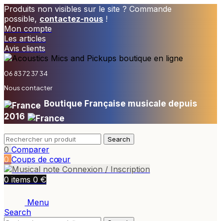
Produits non visibles sur le site ? Commande
possible,
contactez-nous
!
Mon compte
Les articles
Avis clients
06 83 72 37 34
Nous contacter
Boutique Française musicale depuis
2016
Search
0
Comparer
0
Coups de cœur
Connexion / Inscription
€
0
items
0
Menu
Search