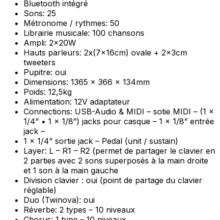
Bluetooth intégré
Sons: 25
Métronome / rythmes: 50
Librairie musicale: 100 chansons
Ampli: 2x20W
Hauts parleurs: 2x(7x16cm) ovale + 2x3cm
tweeters
Pupitre: oui
Dimensions: 1365 x 366 x 134mm
Poids: 12,5kg
Alimentation: 12V adaptateur
Connections: USB-Audio & MIDI – sotie MIDI – (1 x
1/4” • 1 x 1/8”) jacks pour casque – 1 x 1/8” entrée
jack –
1 x 1/4” sortie jack – Pedal (unit / sustain)
Layer: L – R1 – R2 (permet de partager le clavier en
2 parties avec 2 sons superposés à la main droite
et 1 son à la main gauche
Division clavier : oui (point de partage du clavier
réglable)
Duo (Twinova): oui
Réverbe: 2 types – 10 niveaux
Chorus: 1 type – 10 niveaux