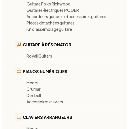
Guitare Folks Richwood
Guitares électriques MOOER
Accordeurs guitares et accessoires guitares
Pièces détachées guitares
Kit d'assemblage guitare
GUITARE À RÉSONATOR
Royall Guitars
PIANOS NUMÉRIQUES
Medeli
Crumar
Dexibell
Accessoires claviers
CLAVIERS ARRANGEURS
Medeli