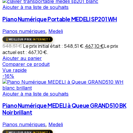
Ajouter à ma liste de souhaits
Piano Numérique Portable MEDELI SP201 WH
Pianos numériques
,
Medeli
MEILLEUR PRIX
INTERNET !
548,51
€
Le prix initial était : 548,51 €.
467,10
€
Le prix
actuel est : 467,10 €.
Ajouter au panier
Comparer ce produit
Vue rapide
-16%
Ajouter à ma liste de souhaits
Piano Numérique MEDELI à Queue GRAND510 BK
Noir brillant
Pianos numériques
,
Medeli
MEILLEUR PRIX
INTERNET !