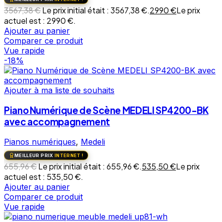
3567,38
€
Le prix initial était : 3567,38 €.
2990
€
Le prix
actuel est : 2990 €.
Ajouter au panier
Comparer ce produit
Vue rapide
-18%
Ajouter à ma liste de souhaits
Piano Numérique de Scène MEDELI SP4200-BK
avec accompagnement
Pianos numériques
,
Medeli
MEILLEUR PRIX
INTERNET !
655,96
€
Le prix initial était : 655,96 €.
535,50
€
Le prix
actuel est : 535,50 €.
Ajouter au panier
Comparer ce produit
Vue rapide