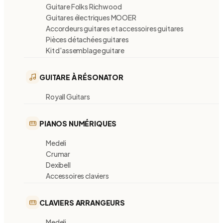
Guitare Folks Richwood
Guitares électriques MOOER
Accordeurs guitares et accessoires guitares
Pièces détachées guitares
Kit d'assemblage guitare
GUITARE À RÉSONATOR
Royall Guitars
PIANOS NUMÉRIQUES
Medeli
Crumar
Dexibell
Accessoires claviers
CLAVIERS ARRANGEURS
Medeli