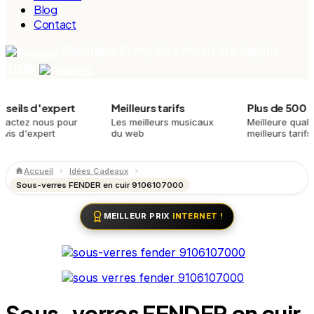
Blog
Contact
Boutique Française musicale depuis
2016
 d'expert
Meilleurs tarifs
Plus de 500 produi
 nous pour
Les meilleurs musicaux
Meilleure qualité,
expert
du web
meilleurs tarifs
Accueil
Idées Cadeaux
Sous-verres FENDER en cuir 9106107000
MEILLEUR PRIX
INTERNET !
Sous-verres FENDER en cuir