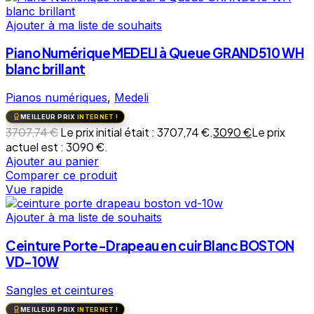
Ajouter à ma liste de souhaits
Piano Numérique MEDELI à Queue GRAND510 WH
blanc brillant
Pianos numériques
,
Medeli
MEILLEUR PRIX
INTERNET !
3707,74
€
Le prix initial était : 3707,74 €.
3090
€
Le prix
actuel est : 3090 €.
Ajouter au panier
Comparer ce produit
Vue rapide
Ajouter à ma liste de souhaits
Ceinture Porte-Drapeau en cuir Blanc BOSTON
VD-10W
Sangles et ceintures
MEILLEUR PRIX
INTERNET !