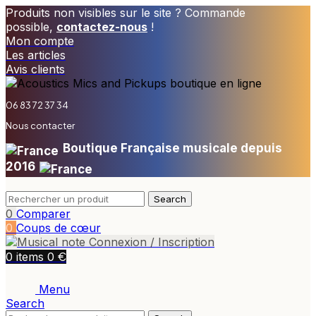
Produits non visibles sur le site ? Commande
possible,
contactez-nous
!
Mon compte
Les articles
Avis clients
06 83 72 37 34
Nous contacter
Boutique Française musicale depuis
2016
Search
0
Comparer
0
Coups de cœur
Connexion / Inscription
€
0
items
0
Menu
Search