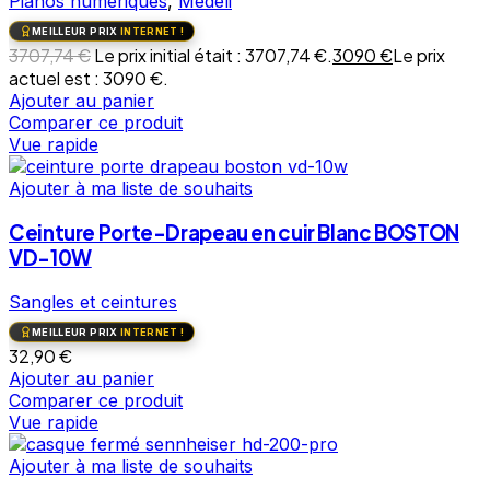
Pianos numériques
,
Medeli
MEILLEUR PRIX
INTERNET !
3707,74
€
Le prix initial était : 3707,74 €.
3090
€
Le prix
actuel est : 3090 €.
Ajouter au panier
Comparer ce produit
Vue rapide
Ajouter à ma liste de souhaits
Ceinture Porte-Drapeau en cuir Blanc BOSTON
VD-10W
Sangles et ceintures
MEILLEUR PRIX
INTERNET !
32,90
€
Ajouter au panier
Comparer ce produit
Vue rapide
Ajouter à ma liste de souhaits