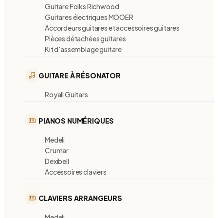
Guitare Folks Richwood
Guitares électriques MOOER
Accordeurs guitares et accessoires guitares
Pièces détachées guitares
Kit d'assemblage guitare
GUITARE À RÉSONATOR
Royall Guitars
PIANOS NUMÉRIQUES
Medeli
Crumar
Dexibell
Accessoires claviers
CLAVIERS ARRANGEURS
Medeli