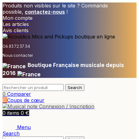
Produits non visibles sur le site ? Commande
possible,
contactez-nous
!
Mon compte
Les articles
Avis clients
06 83 72 37 34
Nous contacter
Boutique Française musicale depuis
2016
Search
0
Comparer
0
Coups de cœur
Connexion / Inscription
€
0
items
0
Menu
Search