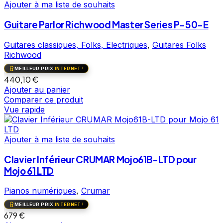
Ajouter à ma liste de souhaits
Guitare Parlor Richwood Master Series P-50-E
Guitares classiques, Folks, Electriques
,
Guitares Folks
Richwood
MEILLEUR PRIX
INTERNET !
440,10
€
Ajouter au panier
Comparer ce produit
Vue rapide
Ajouter à ma liste de souhaits
Clavier Inférieur CRUMAR Mojo61B-LTD pour
Mojo 61 LTD
Pianos numériques
,
Crumar
MEILLEUR PRIX
INTERNET !
679
€