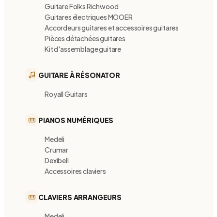
Guitare Folks Richwood
Guitares électriques MOOER
Accordeurs guitares et accessoires guitares
Pièces détachées guitares
Kit d'assemblage guitare
GUITARE À RÉSONATOR
Royall Guitars
PIANOS NUMÉRIQUES
Medeli
Crumar
Dexibell
Accessoires claviers
CLAVIERS ARRANGEURS
Medeli