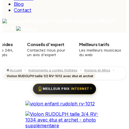
Blog
Contact
Boutique Française musicale depuis
2016
s
Conseils d'expert
Meilleurs tarifs
Pl
,
Contactez nous pour
Les meilleurs musicaux
Mei
un avis d'expert
du web
mei
Accueil
Instruments à cordes frottées
Violons et Altos
Violon RUDOLPH taille 1/2 RV-1012 avec étui et archet
MEILLEUR PRIX
INTERNET !