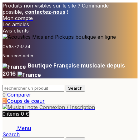
Produits non visibles sur le site ? Commande
possible,
contactez-nous
!
Mon compte
Les articles
Avis clients
06 83 72 37 34
Nous contacter
Boutique Française musicale depuis
2016
Search
0
Comparer
0
Coups de cœur
Connexion / Inscription
€
0
items
0
Menu
Search