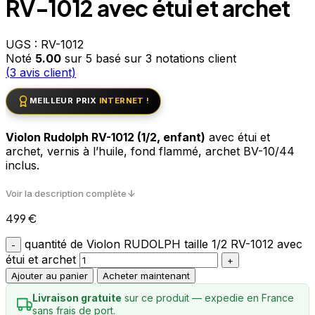
RV-1012 avec étui et archet
UGS :
RV-1012
Noté
5.00
sur 5 basé sur
3
notations client
(
3
avis client)
MEILLEUR PRIX
INTERNET !
Violon Rudolph RV-1012 (1/2, enfant)
avec étui et
archet, vernis à l’huile, fond flammé, archet BV-10/44
inclus.
Voir la description complète
499
€
quantité de Violon RUDOLPH taille 1/2 RV-1012 avec
étui et archet
Ajouter au panier
Acheter maintenant
Livraison gratuite
sur ce produit — expedie en France
sans frais de port.