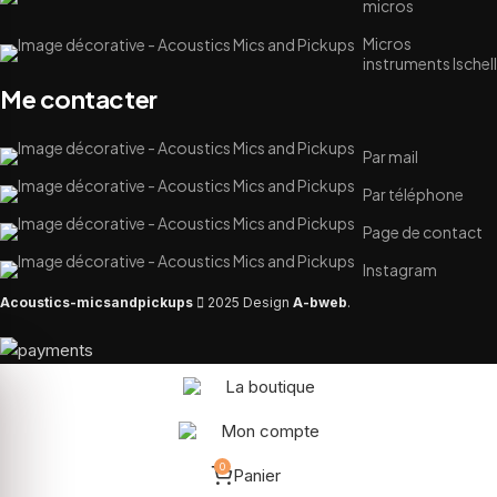
micros
Micros
instruments Ischell
Me contacter
Par mail
Par téléphone
Page de contact
Instagram
Acoustics-micsandpickups
2025 Design
A-bweb
.
La boutique
Mon compte
0
Panier