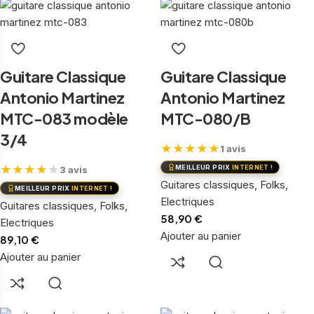
Guitare Classique
Guitare Classique
Antonio Martinez
Antonio Martinez
MTC-083 modèle
MTC-080/B
3/4
★
★
★
★
★
1 avis
★
★
★
★
★
MEILLEUR PRIX
INTERNET !
3 avis
Guitares classiques, Folks,
MEILLEUR PRIX
INTERNET !
Electriques
Guitares classiques, Folks,
58,90
€
Electriques
Ajouter au panier
89,10
€
Ajouter au panier