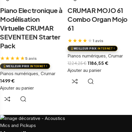
Piano Electronique à
CRUMAR MOJO 61
Modélisation
Combo Organ Mojo
Virtuelle CRUMAR
61
SEVENTEEN Starter
★
★
★
★
★
1 avis
Pack
MEILLEUR PRIX
INTERNET !
Pianos numériques
,
Crumar
★
★
★
★
★
5 avis
1186,55
€
1224,25
€
MEILLEUR PRIX
INTERNET !
Ajouter au panier
Pianos numériques
,
Crumar
1499
€
Ajouter au panier