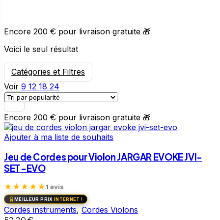
€
Encore
200
pour livraison gratuite 🎁
Voici le seul résultat
Catégories et Filtres
Voir
9
12
18
24
€
Encore
200
pour livraison gratuite 🎁
Ajouter à ma liste de souhaits
Jeu de Cordes pour Violon JARGAR EVOKE JVI-
SET-EVO
★
★
★
★
★
1 avis
MEILLEUR PRIX
INTERNET !
Cordes instruments
,
Cordes Violons
52,20
€