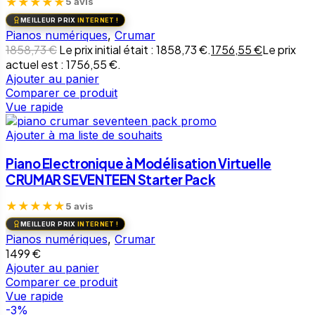
★
★
★
★
★
5 avis
MEILLEUR PRIX
INTERNET !
Pianos numériques
,
Crumar
1858,73
€
Le prix initial était : 1858,73 €.
1756,55
€
Le prix
actuel est : 1756,55 €.
Ajouter au panier
Comparer ce produit
Vue rapide
Ajouter à ma liste de souhaits
Piano Electronique à Modélisation Virtuelle
CRUMAR SEVENTEEN Starter Pack
★
★
★
★
★
5 avis
MEILLEUR PRIX
INTERNET !
Pianos numériques
,
Crumar
1499
€
Ajouter au panier
Comparer ce produit
Vue rapide
-3%