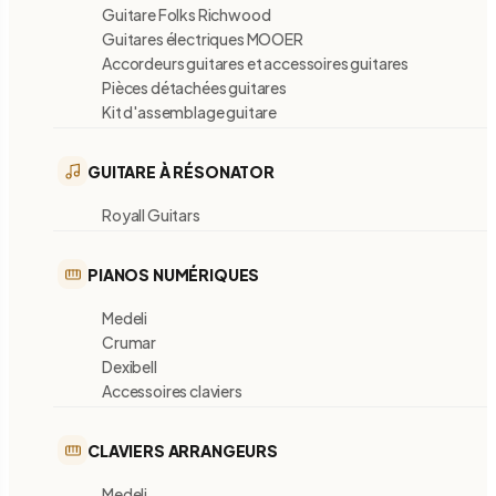
Guitare Folks Richwood
Guitares électriques MOOER
Accordeurs guitares et accessoires guitares
Pièces détachées guitares
Kit d'assemblage guitare
GUITARE À RÉSONATOR
Royall Guitars
PIANOS NUMÉRIQUES
Medeli
Crumar
Dexibell
Accessoires claviers
CLAVIERS ARRANGEURS
Medeli