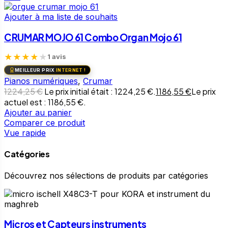
Ajouter à ma liste de souhaits
CRUMAR MOJO 61 Combo Organ Mojo 61
★
★
★
★
★
1 avis
MEILLEUR PRIX
INTERNET !
Pianos numériques
,
Crumar
1224,25
€
Le prix initial était : 1224,25 €.
1186,55
€
Le prix
actuel est : 1186,55 €.
Ajouter au panier
Comparer ce produit
Vue rapide
Catégories
Découvrez nos sélections de produits par catégories
Micros et Capteurs instruments