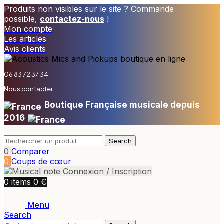
Produits non visibles sur le site ? Commande
possible,
contactez-nous
!
Mon compte
Les articles
Avis clients
06 83 72 37 34
Nous contacter
Boutique Française musicale depuis
2016
Search
0
Comparer
0
Coups de cœur
Connexion / Inscription
€
0
items
0
Menu
Search