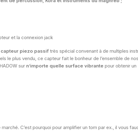
ment de percussion, Kora et instruments du maghreb ;
teur et la connexion jack
capteur piezo passif
très spécial convenant à de multiples inst
els le plus vendu, ce capteur fait le bonheur de l’ensemble de no
le SHADOW sur
n’importe quelle surface vibrante
pour obtenir un 
marché. C’est pourquoi pour amplifier un tom par ex., il vous faud