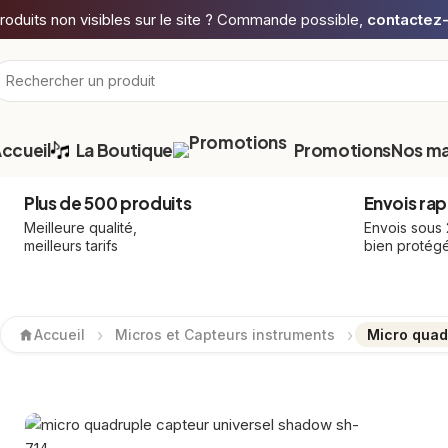
roduits non visibles sur le site ? Commande possible,
contactez
ccueil
La Boutique
Promotions
Nos m
Plus de 500 produits
Envois rap
Meilleure qualité,
Envois sous
meilleurs tarifs
bien protég
Accueil
Micros et Capteurs instruments
Micro quad