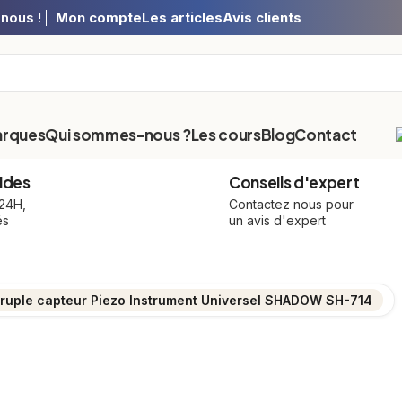
-nous
!
Mon compte
Les articles
Avis clients
arques
Qui sommes-nous ?
Les cours
Blog
Contact
ides
Conseils d'expert
 24H,
Contactez nous pour
és
un avis d'expert
ruple capteur Piezo Instrument Universel SHADOW SH-714