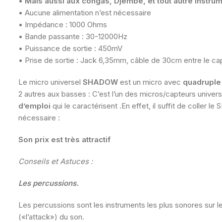
•
Mais aussi aux congas, Djembé, et tout autre instru
• Aucune alimentation n’est nécessaire
• Impédance : 1000 Ohms
• Bande passante : 30-12000Hz
• Puissance de sortie : 450mV
• Prise de sortie : Jack 6,35mm, câble de 30cm entre le cap
Le micro universel
SHADOW
est un micro avec
quadruple
2 autres aux basses : C’est l’un des micros/capteurs univers
d’emploi
qui le caractérisent .En effet, il suffit de coller 
nécessaire :
Son prix est très attractif
Conseils et Astuces :
Les percussions.
Les percussions sont les instruments les plus sonores sur le 
(«l’attack») du son.