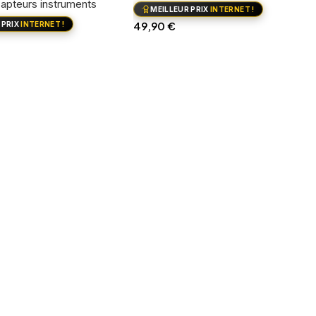
apteurs instruments
MEILLEUR PRIX
INTERNET !
49,90
€
 PRIX
INTERNET !
Voir le produit
 panier