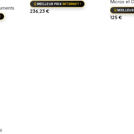
Micros et C
MEILLEUR PRIX
INTERNET !
ruments
236,23
€
MEILLEUR
125
€
!
Ajouter au panier
Ajouter au
é