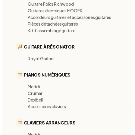
Guitare Folks Richwood
Guitares électriques MOOER
Accordeurs guitares et accessoires guitares
Pièces détachées guitares
Kit d'assemblage guitare
GUITARE À RÉSONATOR
Royall Guitars
PIANOS NUMÉRIQUES
Medeli
Crumar
Dexibell
Accessoires claviers
CLAVIERS ARRANGEURS
Medeli