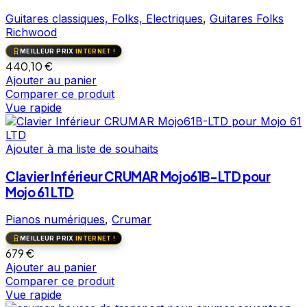
Guitares classiques, Folks, Electriques
,
Guitares Folks
Richwood
MEILLEUR PRIX
INTERNET !
440,10
€
Ajouter au panier
Comparer ce produit
Vue rapide
Ajouter à ma liste de souhaits
Clavier Inférieur CRUMAR Mojo61B-LTD pour
Mojo 61 LTD
Pianos numériques
,
Crumar
MEILLEUR PRIX
INTERNET !
679
€
Ajouter au panier
Comparer ce produit
Vue rapide