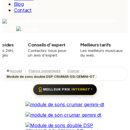
Blog
Contact
Boutique Française musicale depuis
2016
s
Conseils d'expert
Meilleurs tarifs
Pl
,
Contactez nous pour
Les meilleurs musicaux
Mei
un avis d'expert
du web
mei
Accueil
Pianos numériques
Crumar
Module de sons double DSP CRUMAR GSi GEMINI-DT
MEILLEUR PRIX
INTERNET !