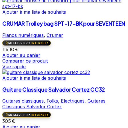
Ajouter à ma liste de souhaits
CRUMAR Trolley bag SPT-17-BK pour SEVENTEEN
Pianos numériques
,
Crumar
MEILLEUR PRIX
INTERNET !
116,10
€
Ajouter au panier
Comparer ce produit
Vue rapide
Ajouter à ma liste de souhaits
Guitare Classique Salvador Cortez CC32
Guitares classiques, Folks, Electriques
,
Guitares
Classiques Salvador Cortez
MEILLEUR PRIX
INTERNET !
305
€
Ajouter au panier