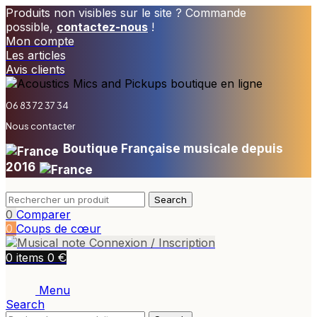
Produits non visibles sur le site ? Commande
possible,
contactez-nous
!
Mon compte
Les articles
Avis clients
06 83 72 37 34
Nous contacter
Boutique Française musicale depuis
2016
Search
0
Comparer
0
Coups de cœur
Connexion / Inscription
€
0
items
0
Menu
Search